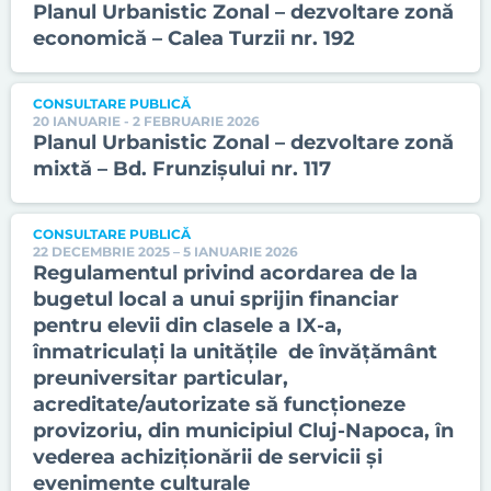
Planul Urbanistic Zonal – dezvoltare zonă
economică – Calea Turzii nr. 192
CONSULTARE PUBLICĂ
20 IANUARIE - 2 FEBRUARIE 2026
Planul Urbanistic Zonal – dezvoltare zonă
mixtă – Bd. Frunzișului nr. 117
CONSULTARE PUBLICĂ
22 DECEMBRIE 2025 – 5 IANUARIE 2026
Regulamentul privind acordarea de la
bugetul local a unui sprijin financiar
pentru elevii din clasele a IX-a,
înmatriculați la unitățile de învățământ
preuniversitar particular,
acreditate/autorizate să funcționeze
provizoriu, din municipiul Cluj-Napoca, în
vederea achiziționării de servicii și
evenimente culturale