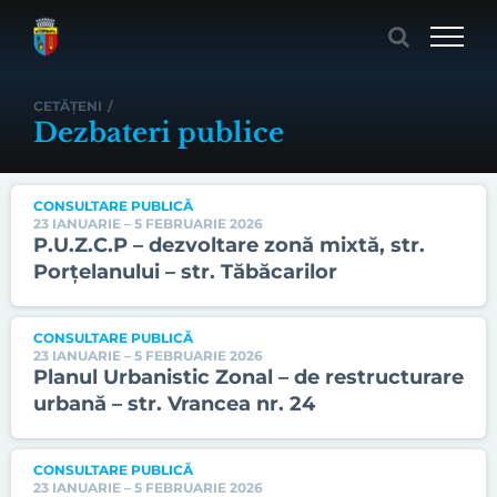
Skip
to
content
CETĂȚENI
/
Dezbateri publice
CONSULTARE PUBLICĂ
23 IANUARIE – 5 FEBRUARIE 2026
P.U.Z.C.P – dezvoltare zonă mixtă, str.
Porțelanului – str. Tăbăcarilor
CONSULTARE PUBLICĂ
23 IANUARIE – 5 FEBRUARIE 2026
Planul Urbanistic Zonal – de restructurare
urbană – str. Vrancea nr. 24
CONSULTARE PUBLICĂ
23 IANUARIE – 5 FEBRUARIE 2026