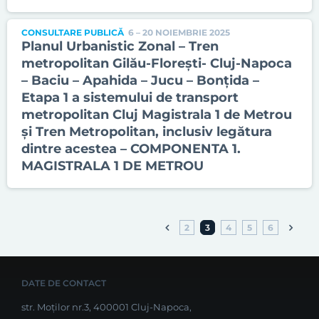
CONSULTARE PUBLICĂ
6 – 20 NOIEMBRIE 2025
Planul Urbanistic Zonal – Tren
metropolitan Gilău-Florești- Cluj-Napoca
– Baciu – Apahida – Jucu – Bonțida –
Etapa 1 a sistemului de transport
metropolitan Cluj Magistrala 1 de Metrou
și Tren Metropolitan, inclusiv legătura
dintre acestea – COMPONENTA 1.
MAGISTRALA 1 DE METROU
2
3
4
5
6
DATE DE CONTACT
str. Moților nr.3, 400001 Cluj-Napoca,