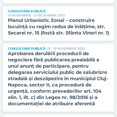
CONSULTARE PUBLICĂ
19 NOIEMBRIE – 3 DECEMBRIE 2025
Planul Urbanistic Zonal – construire
locuință cu regim redus de înălțime, str.
Secarei nr. 15 (fostă str. Sfânta Vineri nr. 1)
CONSULTARE PUBLICĂ
18 - 19 NOIEMBRIE 2025
Aprobarea derulării procedurii de
negociere fără publicarea prealabilă a
unui anunț de participare, pentru
delegarea serviciului public de salubrizre
stradală și deszăpezire în municipiul Cluj-
Napoca, sector II, ca procedură de
urgență, conform prevederilor art. 104
alin. 1, lit. c) din Legea nr. 98/2016 și a
documentației de atribuire aferentă