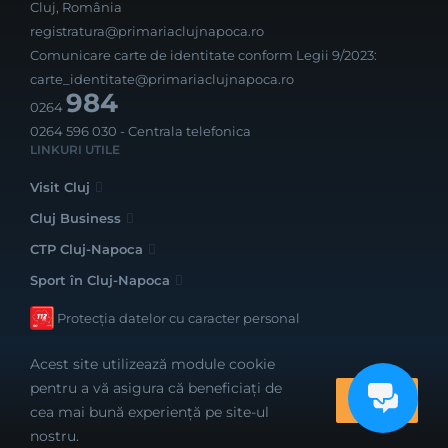
Cluj, România
registratura@primariaclujnapoca.ro
Comunicare carte de identitate conform Legii 9/2023:
carte_identitate@primariaclujnapoca.ro
984
0264
0264 596 030
- Centrala telefonica
LINKURI UTILE
Visit Cluj
Cluj Business
CTP Cluj-Napoca
Sport în Cluj-Napoca
Protecția datelor cu caracter personal
Acest site utilizează module cookie
pentru a vă asigura că beneficiați de
OK
cea mai bună experiență pe site-ul
Realizat cu bune intenții de către
nostru.