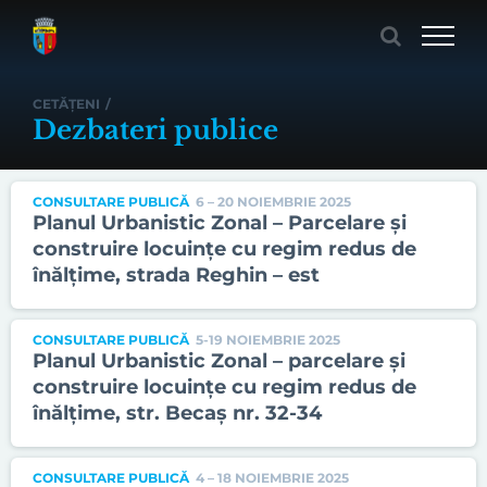
Skip
to
content
CETĂȚENI
/
Dezbateri publice
CONSULTARE PUBLICĂ
6 – 20 NOIEMBRIE 2025
Planul Urbanistic Zonal – Parcelare și
construire locuințe cu regim redus de
înălțime, strada Reghin – est
CONSULTARE PUBLICĂ
5-19 NOIEMBRIE 2025
Planul Urbanistic Zonal – parcelare și
construire locuințe cu regim redus de
înălțime, str. Becaș nr. 32-34
CONSULTARE PUBLICĂ
4 – 18 NOIEMBRIE 2025