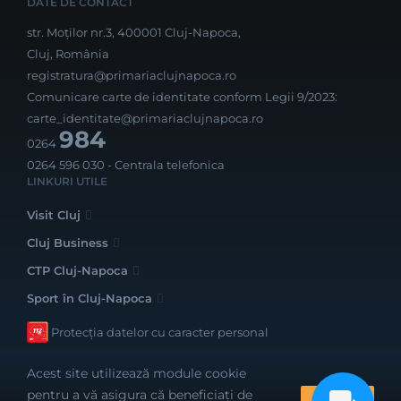
DATE DE CONTACT
str. Moților nr.3, 400001 Cluj-Napoca,
Cluj, România
registratura@primariaclujnapoca.ro
Comunicare carte de identitate conform Legii 9/2023:
carte_identitate@primariaclujnapoca.ro
984
0264
0264 596 030
- Centrala telefonica
LINKURI UTILE
Visit Cluj
Cluj Business
CTP Cluj-Napoca
Sport în Cluj-Napoca
Protecția datelor cu caracter personal
Acest site utilizează module cookie
pentru a vă asigura că beneficiați de