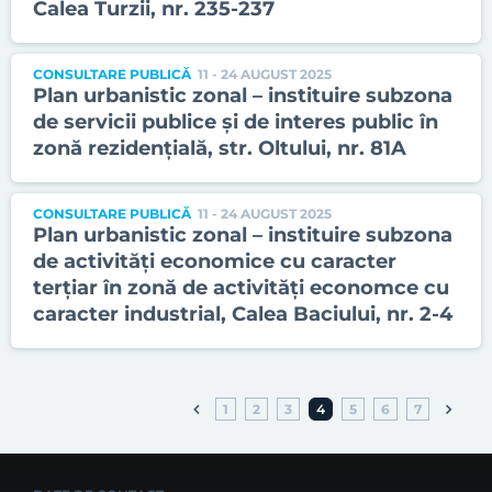
Calea Turzii, nr. 235-237
CONSULTARE PUBLICĂ
11 - 24 AUGUST 2025
Plan urbanistic zonal – instituire subzona
de servicii publice și de interes public în
zonă rezidențială, str. Oltului, nr. 81A
CONSULTARE PUBLICĂ
11 - 24 AUGUST 2025
Plan urbanistic zonal – instituire subzona
de activități economice cu caracter
terțiar în zonă de activități economce cu
caracter industrial, Calea Baciului, nr. 2-4
1
2
3
4
5
6
7