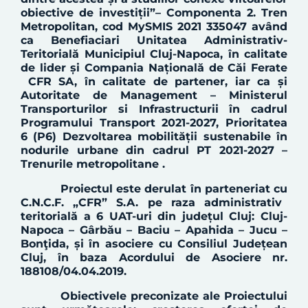
obiective de investiții”
–
C
omponenta
2.
Tren
Metropolitan, cod MySMIS 2021 335047 având
ca Benefiaciari Unitatea Administrativ-
Teritorială Municipiul Cluj-Napoca, în calitate
de lider și Compania Națională de Căi Ferate
CFR SA, în calitate de partener, iar ca și
Autoritate de Management – Ministerul
Transporturilor si Infrastructurii
în cadrul
Programului Transport 2021-2027, Prioritatea
6 (P6) Dezvoltarea mobilității sustenabile în
nodurile urbane din cadrul PT 2021-2027 –
Trenurile metropolitane .
P
roiect
ul
este
derulat
î
n parteneriat cu
C.N.C.F. „CFR” S.A.
pe raza administrativ
teritorială a 6 UAT-uri
din județul
Cluj:
Cluj-
Napoca –
Gârbău
– Baciu – Apahida – Jucu –
Bonţida, și în asociere cu Consiliul Județean
Cluj,
î
n baza Acordului de Asociere nr.
188108/04.04.2019
.
Obiectivele preconizate ale Proiectului