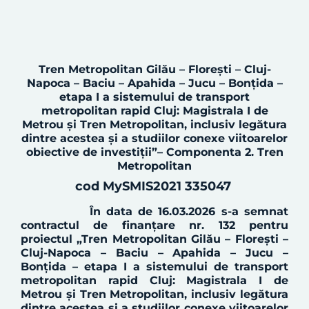
Tren Metropolitan Gilău – Floreşti – Cluj-
Napoca – Baciu – Apahida – Jucu – Bonţida
–
etapa I a sistemului de transport
metropolitan rapid Cluj: Magistrala I de
Metrou şi Tren Metropolitan, inclusiv legătura
dintre acestea și a studiilor conexe viitoarelor
obiective de investiții”
–
C
omponenta
2.
Tren
Metropolitan
cod MySMIS2021 335047
În data de 16.03.2026 s-a semnat
contractul de finanțare nr. 132
pentru
proiectul
„Tren Metropolitan Gilău – Floreşti –
Cluj-Napoca – Baciu – Apahida – Jucu –
Bonţida – etapa I a sistemului de transport
metropolitan rapid Cluj: Magistrala I de
Metrou şi Tren Metropolitan, inclusiv legătura
dintre acestea și a studiilor conexe viitoarelor