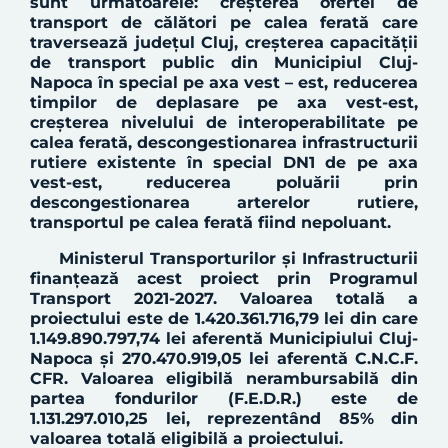
sunt următoarele: c
reșterea ofertei de
transport de călători pe calea ferată care
traversează județul Cluj, creșterea capacității
de transport public din Municipiul Cluj-
Napoca în special pe axa vest – est, reducerea
timpilor de deplasare pe axa vest-est,
creșterea nivelului de interoperabilitate pe
calea ferată, descongestionarea infrastructurii
rutiere existente în special DN1 de pe axa
vest-est, reducerea poluării prin
descongestionarea arterelor rutiere,
transportul pe calea ferată fiind nepoluant.
Ministerul Transporturilor și Infrastructurii
finanțează acest proiect prin Programul
Transport 2021-2027.
Valoarea total
ă
a
proiectului
este de
1.420.361.716,79 lei
din care
1.149.890.797,74
lei aferent
ă
Municipiului Cluj-
Napoca
ș
i 2
70.470.919,05
lei aferent
ă
C.N.C.F.
CFR.
Valoare
a
eligibilă nerambursabilă din
partea fondurilor (F.E.D.R.) este de
1.131.297.010,25
lei, reprezentând 85% din
valoarea totală eligibilă a proiectului.