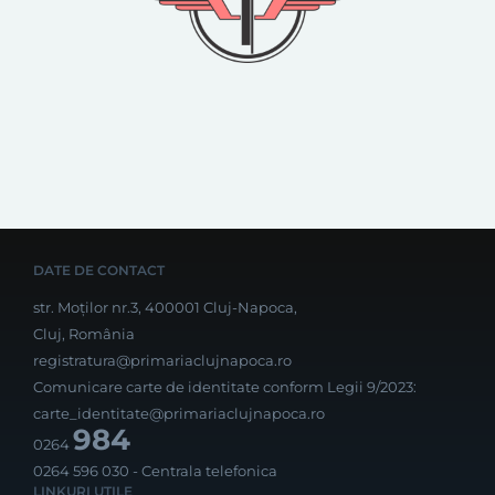
DATE DE CONTACT
str. Moților nr.3, 400001 Cluj-Napoca,
Cluj, România
registratura@primariaclujnapoca.ro
Comunicare carte de identitate conform Legii 9/2023:
carte_identitate@primariaclujnapoca.ro
984
0264
0264 596 030
- Centrala telefonica
LINKURI UTILE