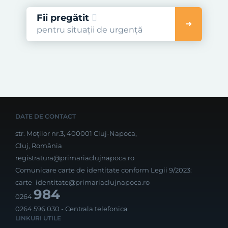
Fii pregătit
pentru situații de urgență
DATE DE CONTACT
str. Moților nr.3, 400001 Cluj-Napoca,
Cluj, România
registratura@primariaclujnapoca.ro
Comunicare carte de identitate conform Legii 9/2023:
carte_identitate@primariaclujnapoca.ro
984
0264
0264 596 030
- Centrala telefonica
LINKURI UTILE