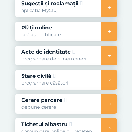
Sugestii și reclamații
aplicația MyCluj
Plăți online
fără autentificare
Acte de identitate
programare depuneri cereri
Stare civilă
programare căsătorii
Cerere parcare
depune cerere
Tichetul albastru
comunicare online cu cetățenii