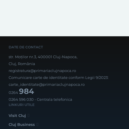
DATE DE CONTACT
str. Moților nr.3, 400001 Cluj-Napoca,
Cluj, România
registratura@primariaclujnapoca.ro
Comunicare carte de identitate conform Legii 9/2023:
carte_identitate@primariaclujnapoca.ro
984
0264
0264 596 030
- Centrala telefonica
LINKURI UTILE
Visit Cluj
Cluj Business