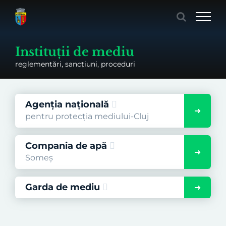
Skip
to
content
Instituții de mediu
reglementări, sancțiuni, proceduri
Agenția națională
pentru protecția mediului-Cluj
Compania de apă
Someș
Garda de mediu