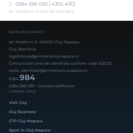
0264 596 030 / 4310; 4312
str. Moților nr. 3 cam. 63, Sala Mică
DATE DE CONTACT
str. Moților nr.3, 400001 Cluj-Napoca,
Cluj, România
registratura@primariaclujnapoca.ro
Comunicare carte de identitate conform Legii 9/2023:
carte_identitate@primariaclujnapoca.ro
984
0264
0264 596 030
- Centrala telefonica
LINKURI UTILE
Visit Cluj
Cluj Business
CTP Cluj-Napoca
Sport în Cluj-Napoca