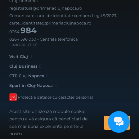
Cluj, România
registratura@primariaclujnapoca.ro
Comunicare carte de identitate conform Legii 9/2023:
carte_identitate@primariaclujnapoca.ro
984
0264
0264 596 030
- Centrala telefonica
LINKURI UTILE
Visit Cluj
Cluj Business
CTP Cluj-Napoca
Sport în Cluj-Napoca
Protecția datelor cu caracter personal
Acest site utilizează module cookie
pentru a vă asigura că beneficiați de
OK
cea mai bună experiență pe site-ul
Realizat cu bune intenții de către
nostru.