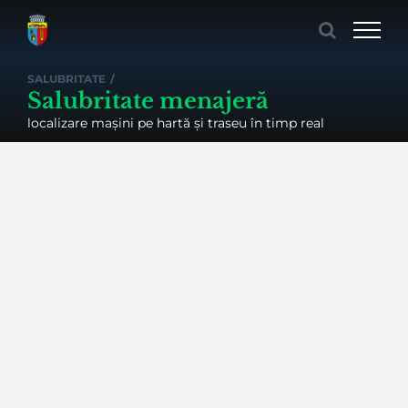
Skip
to
content
SALUBRITATE
/
Salubritate menajeră
localizare mașini pe hartă și traseu în timp real