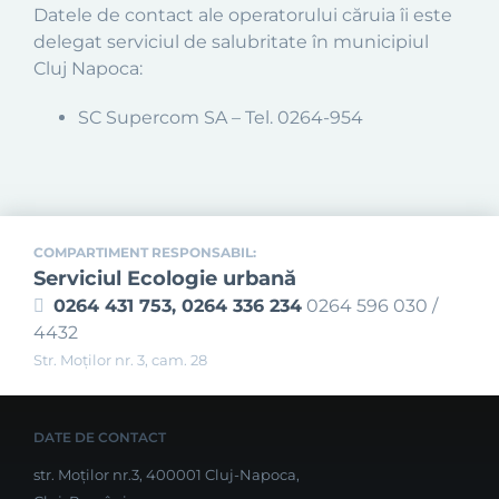
Datele de contact ale operatorului căruia îi este
delegat serviciul de salubritate în municipiul
Cluj Napoca:
SC Supercom SA – Tel. 0264-954
COMPARTIMENT RESPONSABIL:
Serviciul Ecologie urbană
0264 431 753, 0264 336 234
0264 596 030 /
4432
Str. Moţilor nr. 3, cam. 28
DATE DE CONTACT
str. Moților nr.3, 400001 Cluj-Napoca,