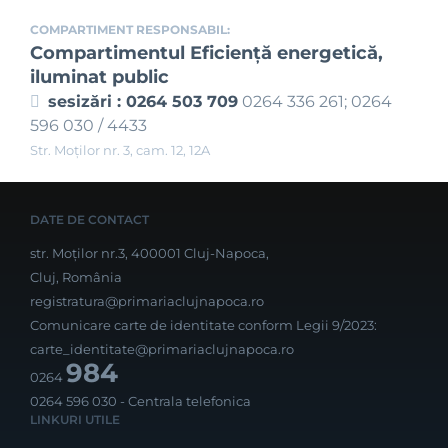
COMPARTIMENT RESPONSABIL:
Compartimentul Eficienţă energetică,
iluminat public
sesizări : 0264 503 709
0264 336 261; 0264
596 030 / 4433
Str. Moţilor nr. 3, cam. 12, 12A
DATE DE CONTACT
str. Moților nr.3, 400001 Cluj-Napoca,
Cluj, România
registratura@primariaclujnapoca.ro
Comunicare carte de identitate conform Legii 9/2023:
carte_identitate@primariaclujnapoca.ro
984
0264
0264 596 030
- Centrala telefonica
LINKURI UTILE