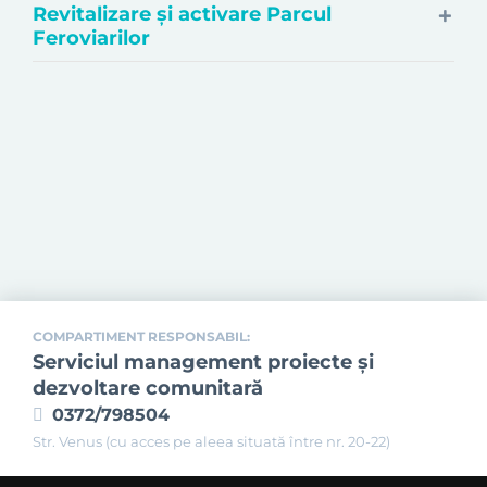
Revitalizare și activare Parcul
Feroviarilor
COMPARTIMENT RESPONSABIL:
Serviciul management proiecte și
dezvoltare comunitară
0372/798504
Str. Venus (cu acces pe aleea situată între nr. 20-22)