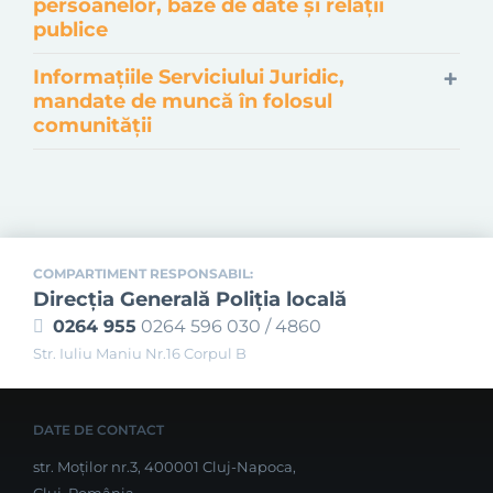
persoanelor, baze de date şi relaţii
publice
Informațiile Serviciului Juridic,
mandate de muncă în folosul
comunității
COMPARTIMENT RESPONSABIL:
Direcţia Generală Poliţia locală
0264 955
0264 596 030 / 4860
Str. Iuliu Maniu Nr.16 Corpul B
DATE DE CONTACT
str. Moților nr.3, 400001 Cluj-Napoca,