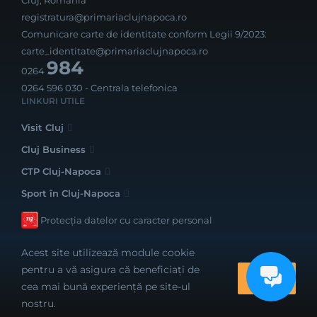
Cluj, România
registratura@primariaclujnapoca.ro
Comunicare carte de identitate conform Legii 9/2023:
carte_identitate@primariaclujnapoca.ro
984
0264
0264 596 030
- Centrala telefonica
LINKURI UTILE
Visit Cluj
Cluj Business
CTP Cluj-Napoca
Sport în Cluj-Napoca
Protecția datelor cu caracter personal
Acest site utilizează module cookie
pentru a vă asigura că beneficiați de
OK
cea mai bună experiență pe site-ul
Realizat cu bune intenții de către
nostru.