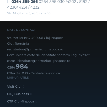
0264 599 266
0264 596 030 /4202 / 5192 /
4230/ 4231 / 4232
Str. Moţilor nr.3, et. 1; cam. 16
DATE DE CONTACT
str. Moților nr.3, 400001 Cluj-Napoca,
Cluj, România
registratura@primariaclujnapoca.ro
Comunicare carte de identitate conform Legii 9/2023:
carte_identitate@primariaclujnapoca.ro
984
0264
0264 596 030
- Centrala telefonica
LINKURI UTILE
Visit Cluj
Cluj Business
CTP Cluj-Napoca