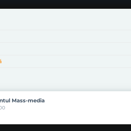
ă
ntul Mass-media
600