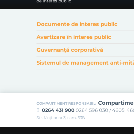
de interes public
Documente de interes public
Avertizare în interes public
Guvernanță corporativă
Sistemul de management anti-mit
Compartime
COMPARTIMENT RESPONSABIL:
0264 431 900
0264 596 030 / 4605; 4
Str. Moţilor nr.3, cam. 53B