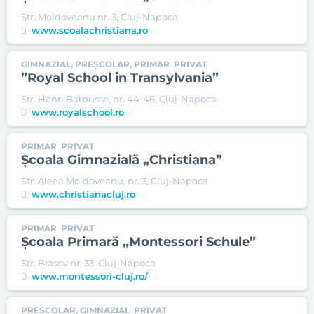
Str. Moldoveanu nr. 3, Cluj-Napoca
www.scoalachristiana.ro
GIMNAZIAL, PREȘCOLAR, PRIMAR
PRIVAT
”Royal School in Transylvania”
Str. Henri Barbusse, nr. 44-46, Cluj-Napoca
www.royalschool.ro
PRIMAR
PRIVAT
Şcoala Gimnazială „Christiana”
Str. Aleea Moldoveanu, nr. 3, Cluj-Napoca
www.christianacluj.ro
PRIMAR
PRIVAT
Şcoala Primară „Montessori Schule”
Str. Braşov nr. 33, Cluj-Napoca
www.montessori-cluj.ro/
PREȘCOLAR, GIMNAZIAL
PRIVAT