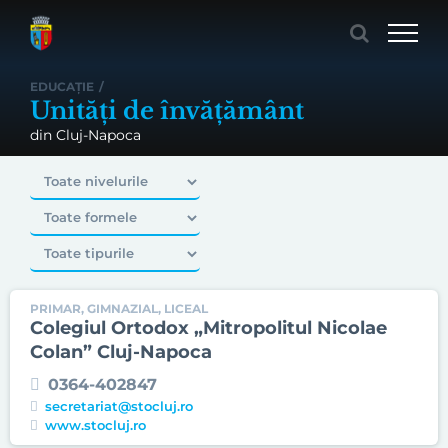
Skip
to
content
EDUCAȚIE
/
Unități de învățământ
din Cluj-Napoca
PRIMAR, GIMNAZIAL, LICEAL
Colegiul Ortodox „Mitropolitul Nicolae
Colan” Cluj-Napoca
0364-402847
secretariat@stocluj.ro
www.stocluj.ro