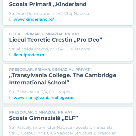
Şcoala Primară „Kinderland
Str. Aron Densuşianu nr. 42, Cluj-Napoca
www.kinderland.ro/
LICEAL, PRIMAR, GIMNAZIAL
PRIVAT
Liceul Teoretic Creştin „Pro Deo”
Str. Al. VaidaVoevod, nr. 55/A, Cluj-Napoca
liceulprodeo.ro
PREȘCOLAR, PRIMAR, GIMNAZIAL
PRIVAT
„Transylvania College. The Cambridge
International School”
Str. Băişoara, nr. 2/A, Cluj-Napoca
www.transylvania-college.ro/
PREȘCOLAR, GIMNAZIAL
PRIVAT
Şcoala Gimnazială „ELF”
Str. Pascaly, nr. 2-4, Cluj-Napoca - Școala Gimnazială
Str. G. Coşbuc, nr. 1, Cluj-Napoca- Structura 2, preșcolar