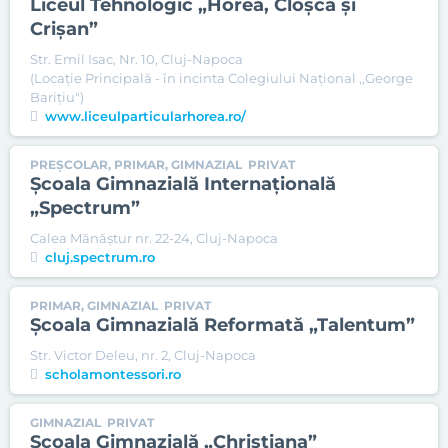
Liceul Tehnologic „Horea, Cloşca şi
Crişan”
Str. Emil Isac, Nr. 10, Cluj-Napoca
(Locaţie Principală - în incinta Colegiului Național ,,George
Barițiu")
www.liceulparticularhorea.ro/
PREȘCOLAR, PRIMAR, GIMNAZIAL
PRIVAT
Şcoala Gimnazială Internaţională
„Spectrum”
Calea Mănăştur nr. 22-24, Cluj-Napoca
cluj.spectrum.ro
PRIMAR, GIMNAZIAL
PRIVAT
Şcoala Gimnazială Reformată „Talentum”
Str. Victor Deleu, nr. 2, Cluj-Napoca
scholamontessori.ro
GIMNAZIAL
PRIVAT
Şcoala Gimnazială „Christiana”