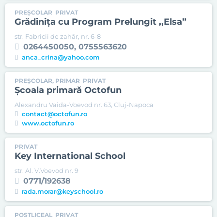
PREȘCOLAR
PRIVAT
Grădinița cu Program Prelungit ,,Elsa”
str. Fabricii de zahăr, nr. 6-8
0264450050, 0755563620
anca_crina@yahoo.com
PREȘCOLAR, PRIMAR
PRIVAT
Școala primară Octofun
Alexandru Vaida-Voevod nr. 63, Cluj-Napoca
contact@octofun.ro
www.octofun.ro
PRIVAT
Key International School
str. Al. V.Voevod nr. 9
0771/192638
rada.morar@keyschool.ro
POSTLICEAL
PRIVAT