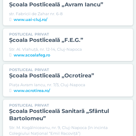
Şcoala Postliceală „Avram Iancu”
str. Fabricii de Zahar nr. 6-8
www.uai-cluj.ro/
POSTLICEAL
PRIVAT
Şcoala Postliceală „F.E.G.”
Str. Al. Vlahuţă, nr. 12-14, Cluj-Napoca
www.scoalafeg.ro
POSTLICEAL
PRIVAT
Şcoala Postliceală „Ocrotirea”
Piaţa Avram Iancu, nr. 7/3, Cluj-Napoca
www.ocrotirea.ro/
POSTLICEAL
PRIVAT
Şcoala Postliceală Sanitară „Sfântul
Bartolomeu”
Str. M. Kogălniceanu, nr. 9, Cluj-Napoca (în incinta
Colegiului Național “Emil Racoviță”)