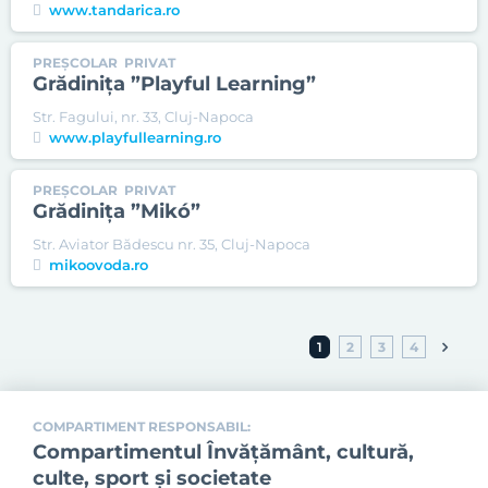
www.tandarica.ro
PREȘCOLAR
PRIVAT
Grădiniţa ”Playful Learning”
Str. Fagului, nr. 33, Cluj-Napoca
www.playfullearning.ro
PREȘCOLAR
PRIVAT
Grădiniţa ”Mikó”
Str. Aviator Bădescu nr. 35, Cluj-Napoca
mikoovoda.ro
1
2
3
4
COMPARTIMENT RESPONSABIL:
Compartimentul Învăţământ, cultură,
culte, sport şi societate