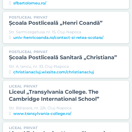
sfbartolomeu.ro/
POSTLICEAL
PRIVAT
Şcoala Postliceală „Henri Coandă”
Str. Sarmizegetusa nr. 15, Cluj-Napoca
univ-henricoanda.ro/contact-si-retea-scolara/
POSTLICEAL
PRIVAT
Şcoala Postliceală Sanitară „Christiana”
Str. A. Iancu, nr. 33, Cluj-Napoca
christianacluj.wixsite.com/christianacluj
LICEAL
PRIVAT
Liceul „Transylvania College. The
Cambridge International School”
Str. Băişoara, nr. 2/A, Cluj-Napoca
www.transylvania-college.ro/
LICEAL
PRIVAT