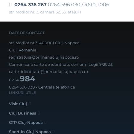
0264 336 267
0264 596 030 / 4610, 1006
str. Moților nr. 3, camera 52, 53, etajul 1
DATE DE CONTACT
str. Moților nr.3, 400001 Cluj-Napoca,
Cluj, România
registratura@primariaclujnapoca.ro
Comunicare carte de identitate conform Legii 9/2023:
carte_identitate@primariaclujnapoca.ro
984
0264
0264 596 030
- Centrala telefonica
LINKURI UTILE
Visit Cluj
Cluj Business
CTP Cluj-Napoca
Sport în Cluj-Napoca