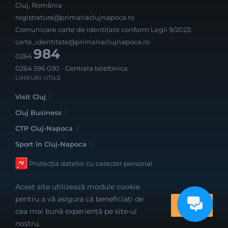
Cluj, România
registratura@primariaclujnapoca.ro
Comunicare carte de identitate conform Legii 9/2023:
carte_identitate@primariaclujnapoca.ro
984
0264
0264 596 030
- Centrala telefonica
LINKURI UTILE
Visit Cluj
Cluj Business
CTP Cluj-Napoca
Sport în Cluj-Napoca
Protecția datelor cu caracter personal
Acest site utilizează module cookie
pentru a vă asigura că beneficiați de
OK
cea mai bună experiență pe site-ul
Realizat cu bune intenții de către
nostru.