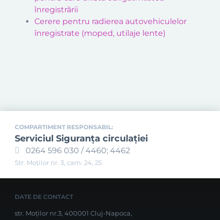
înregistrării
Cerere pentru radierea autovehiculelor
înregistrate (moped, utilaje lente)
COMPARTIMENT RESPONSABIL:
Serviciul Siguranţa circulaţiei
0264 596 030 / 4460; 4462
Str. Moţilor nr. 3, cam. 24, 25
DATE DE CONTACT
str. Moților nr.3, 400001 Cluj-Napoca,