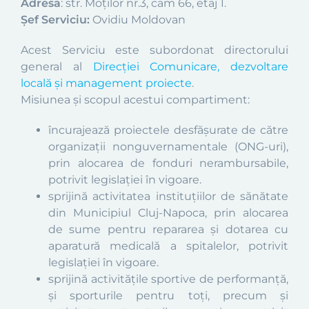
Adresa
: str. Moţilor nr.3, cam 66, etaj 1.
Șef Serviciu:
Ovidiu Moldovan
Acest Serviciu este subordonat directorului
general al
Direcţiei Comunicare, dezvoltare
locală şi management proiecte
.
Misiunea și scopul acestui compartiment:
încurajează proiectele desfășurate de către
organizații nonguvernamentale (ONG-uri),
prin alocarea de fonduri nerambursabile,
potrivit legislației în vigoare.
sprijină activitatea instituțiilor de sănătate
din Municipiul Cluj-Napoca, prin alocarea
de sume pentru repararea și dotarea cu
aparatură medicală a spitalelor, potrivit
legislației în vigoare.
sprijină activitățile sportive de performanță,
și sporturile pentru toți, precum și