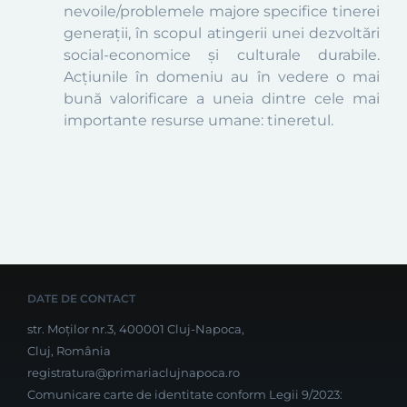
nevoile/problemele majore specifice tinerei
generaţii, în scopul atingerii unei dezvoltări
social-economice şi culturale durabile.
Acţiunile în domeniu au în vedere o mai
bună valorificare a uneia dintre cele mai
importante resurse umane: tineretul.
DATE DE CONTACT
str. Moților nr.3, 400001 Cluj-Napoca,
Cluj, România
registratura@primariaclujnapoca.ro
Comunicare carte de identitate conform Legii 9/2023: