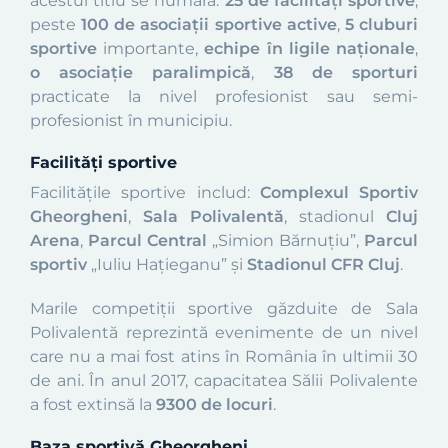
acestui titlu se numără:
25 de facilități sportive
,
peste
100 de asociații sportive active
,
5 cluburi
sportive
importante,
echipe în ligile naționale
,
o asociație paralimpică
,
38 de sporturi
practicate la nivel profesionist sau semi-
profesionist în municipiu.
Facilități sportive
Facilităţile sportive includ:
Complexul Sportiv
Gheorgheni
,
Sala Polivalentă
, stadionul
Cluj
Arena
,
Parcul Central
„Simion Bărnuțiu”,
Parcul
sportiv
„Iuliu Hațieganu” și
Stadionul
CFR Cluj
.
Marile competiţii sportive găzduite de Sala
Polivalentă reprezintă evenimente de un nivel
care nu a mai fost atins în Romȃnia în ultimii 30
de ani. În anul 2017, capacitatea Sălii Polivalente
a fost extinsă la
9300 de locuri
.
Baza sportivă
Gheorgheni