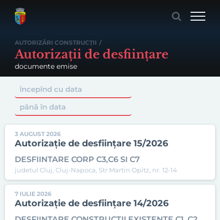
Skip
to
content
AUTORIZĂRI CONSTRUCȚII
/
Autorizații de desființare
documente emise
3 AUGUST 2026
Autorizație de desființare 15/2026
DESFIINTARE CORP C3,C6 SI C7
judetul Cluj, Cluj-Napoca, Str Martin Opitz, nr. 12-14
7 IULIE 2026
Autorizație de desființare 14/2026
DESFIINTARE CONSTRUCTII EXISTENTE C1, C2,