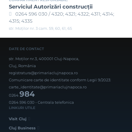
Serviciul Autorizări construcţii
0264 596 030 / 4320; 4321; 4322; 4311; 4314;
4315; 4335
str. Moților nr. 3 cam. 59, 60, 61, 65
DATE DE CONTACT
str. Moților nr.3, 400001 Cluj-Napoca,
Cluj, România
registratura@primariaclujnapoca.ro
Comunicare carte de identitate conform Legii 9/2023:
carte_identitate@primariaclujnapoca.ro
984
0264
0264 596 030
- Centrala telefonica
LINKURI UTILE
Visit Cluj
Cluj Business