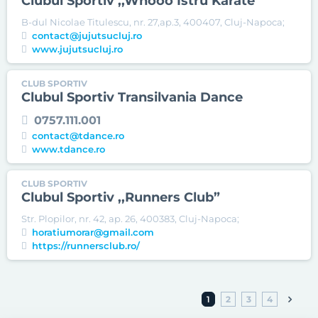
Clubul Sportiv ,,Whooo Istru Karate”
B-dul Nicolae Titulescu, nr. 27,ap.3, 400407, Cluj-Napoca;
contact@jujutsucluj.ro
www.jujutsucluj.ro
CLUB SPORTIV
Clubul Sportiv Transilvania Dance
0757.111.001
contact@tdance.ro
www.tdance.ro
CLUB SPORTIV
Clubul Sportiv ,,Runners Club”
Str. Plopilor, nr. 42, ap. 26, 400383, Cluj-Napoca;
horatiumorar@gmail.com
https://runnersclub.ro/
1
2
3
4