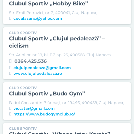
Clubul Sportiv ,,Hobby Bike”
Str. Emil Petrovici, nr. 3, 400041, Cluj-Napoca;
cecalasanc@yahoo.com
CLUB SPORTIV
Clubul Sportiv ,,Clujul pedalează” –
ciclism
Str. Arinilor, nr. 19, bl. B7, ap. 26, 400568, Cluj-Napoca
0264.425.536
clujulpedaleaza@gmail.com
www.clujulpedalează.ro
CLUB SPORTIV
Clubul Sportiv ,,Budo Gym”
B-dul Constantin Brâncuşi, nr. 194/16, 400458, Cluj-Napoca;
viotatar@gmail.com
https://www.budogymclub.ro/
CLUB SPORTIV