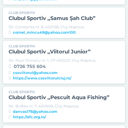
CLUB SPORTIV
Clubul Sportiv ,,Samus Şah Club”
Str. Constanţa nr. 8, 400158, Cluj-Napoca;
cornel_mincu49@yahoo.com100
CLUB SPORTIV
Clubul Sportiv ,,Viitorul Junior”
Str. Paul Chinezu nr. 1, CP 400021, Cluj-Napoca;
0726 755 604
cssviitorul@yahoo.com
https://www.cssviitorulcluj.ro/
CLUB SPORTIV
Clubul Sportiv ,,Pescuit Aqua Fishing”
Str. Buftea nr. 7, 400606, Cluj-Napoca;
danvasi76@yahoo.com
https://afc.org.ro/