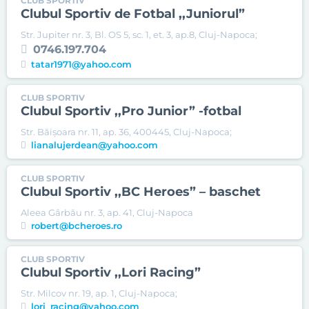
CLUB SPORTIV
Clubul Sportiv de Fotbal ,,Juniorul”
Str. Jupiter nr. 3, Bl. OS 5, sc. 1, et. 3, ap.8, Cluj-Napoca;
0746.197.704
tatar1971@yahoo.com
CLUB SPORTIV
Clubul Sportiv ,,Pro Junior” -fotbal
Str. Băișoara nr. 11, ap. 36, 400445, Cluj-Napoca;
lianalujerdean@yahoo.com
CLUB SPORTIV
Clubul Sportiv ,,BC Heroes” – baschet
Aleea Gârbău nr. 3, ap. 41, Cluj-Napoca
robert@bcheroes.ro
CLUB SPORTIV
Clubul Sportiv ,,Lori Racing”
Str. Milcov nr. 19, ap. 1, Cluj-Napoca;
lori_racing@yahoo.com