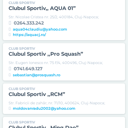
CLUB SPORTIV
Clubul Sportiv,, AQUA 01”
Str. Nicolae Cristea nr. 25/2, 400184, Cluj-Napoca;
0264.333.242
aqua04claudiu@yahoo.com
https://aquacj.ro/
CLUB SPORTIV
Clubul Sportiv ,,Pro Squash”
Str. Eugen Ionesco nr. 75 F/4, 400496, Cluj-Napoca;
0741.649.127
sebastian@prosquash.ro
CLUB SPORTIV
Clubul Sportiv ,,RCM”
Str. Fabricii de zahăr, nr. 71/10, 400624, Cluj-Napoca;
moldovanradu2002@yahoo.com
CLUB SPORTIV
Clubul Sportiv ,,Ming Dao”