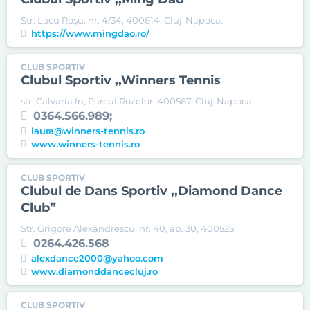
Str. Lacu Roşu, nr. 4/34, 400614, Cluj-Napoca;
https://www.mingdao.ro/
CLUB SPORTIV
Clubul Sportiv ,,Winners Tennis
str. Calvaria fn, Parcul Rozelor, 400567, Cluj-Napoca;
0364.566.989;
laura@winners-tennis.ro
www.winners-tennis.ro
CLUB SPORTIV
Clubul de Dans Sportiv ,,Diamond Dance
Club”
Str. Grigore Alexandrescu, nr. 40, ap. 30, 400525;
0264.426.568
alexdance2000@yahoo.com
www.diamonddancecluj.ro
CLUB SPORTIV