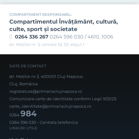
COMPARTIMENT RESPONSABIL:
Compartimentul Învăţământ, cultură,
culte, sport şi societate
0264 336 267
0264 596 030 / 4610, 1006
str. Moților nr. 3, camera 52, 53, etajul 1
DATE DE CONTACT
str. Moților nr.3, 400001 Cluj-Napoca,
Cluj, România
registratura@primariaclujnapoca.ro
Comunicare carte de identitate conform Legii 9/2023:
carte_identitate@primariaclujnapoca.ro
984
0264
0264 596 030
- Centrala telefonica
LINKURI UTILE