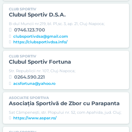
CLUB SPORTIV
Clubul Sportiv D.S.A.
B-dul Muncii nr.219, bl. P1,sc. 3, ap. 21, Cluj-Napoca;
0746.123.700
clubsportivdsa@gmail.com
https://clubsportivdsa.info/
CLUB SPORTIV
Clubul Sportiv Fortuna
Str. Republicii nr. 107, Cluj-Napoca;
0264.590.221
acsfortuna@yahoo.ro
ASOCIATIE SPORTIVA
Asociația Sportivă de Zbor cu Parapanta
Sat Câmpenești, str. Plopului nr. 52, com Apahida, jud. Cluj;
https://www.aspar.ro/