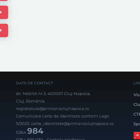
DATE DE CONTACT
LI
str. Moților nr.3, 400001 Cluj-Napoca,
Vis
Cluj, România
Cl
registratura@primariaclujnapoca.ro
CT
Comunicare carte de identitate conform Legii
9/2023:
carte_identitate@primariaclujnapoca.ro
Sp
984
0264
0264 596 030
- Centrala telefonica