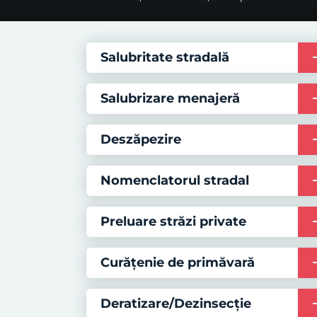
Salubritate stradală
Salubrizare menajeră
Deszăpezire
Nomenclatorul stradal
Preluare străzi private
Curățenie de primăvară
Deratizare/Dezinsecție