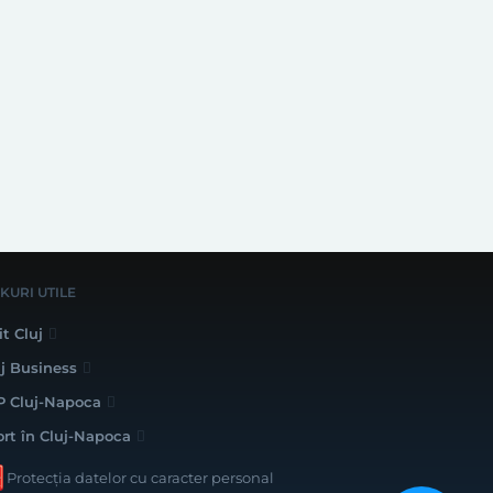
NKURI UTILE
it Cluj
uj Business
P Cluj-Napoca
ort în Cluj-Napoca
Protecția datelor cu caracter personal