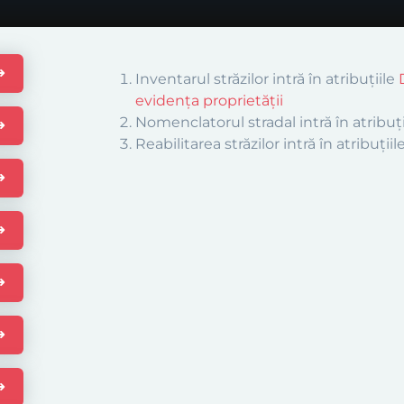
Inventarul străzilor intră în atribuțiile
evidența proprietății
Nomenclatorul stradal intră în atribuț
Reabilitarea străzilor intră în atribuțiil