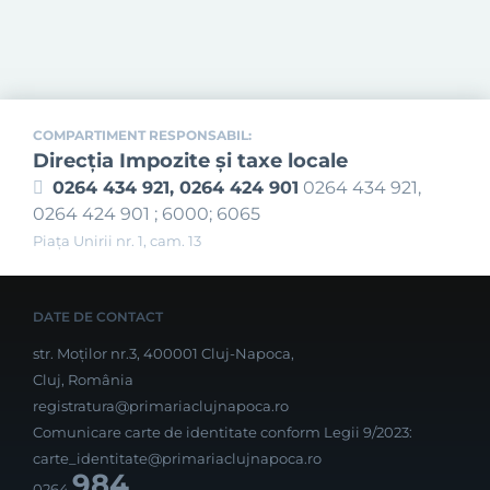
COMPARTIMENT RESPONSABIL:
Direcţia Impozite şi taxe locale
0264 434 921, 0264 424 901
0264 434 921,
0264 424 901 ; 6000; 6065
Piața Unirii nr. 1, cam. 13
DATE DE CONTACT
str. Moților nr.3, 400001 Cluj-Napoca,
Cluj, România
registratura@primariaclujnapoca.ro
Comunicare carte de identitate conform Legii 9/2023:
carte_identitate@primariaclujnapoca.ro
984
0264