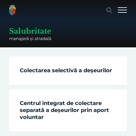
Skip
to
content
Salubritate
menajeră și stradală
Colectarea selectivă a deșeurilor
Centrul integrat de colectare
separată a deșeurilor prin aport
voluntar