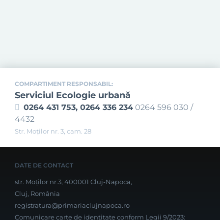
COMPARTIMENT RESPONSABIL:
Serviciul Ecologie urbană
0264 431 753, 0264 336 234
0264 596 030 /
4432
Str. Moţilor nr. 3, cam. 28
DATE DE CONTACT
str. Moților nr.3, 400001 Cluj-Napoca,
Cluj, România
registratura@primariaclujnapoca.ro
Comunicare carte de identitate conform Legii 9/2023: