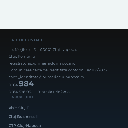
DATE DE CONTACT
str. Moților nr.3, 400001 Cluj-Napoca,
Cluj, România
registratura@primariaclujnapoca.ro
Comunicare carte de identitate conform Legii 9/2023:
carte_identitate@primariaclujnapoca.ro
984
0264
0264 596 030
- Centrala telefonica
LINKURI UTILE
Visit Cluj
Cluj Business
CTP Cluj-Napoca