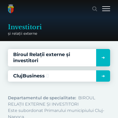
Skip
to
content
Investitori
și relații externe
Biroul Relații externe și
investitori
ClujBusiness
Departamentul de specialitate:
BIROUL
RELAȚII EXTERNE ȘI INVESTITORI
Este subordonat Primarului municipiului Cluj-
Napoca.