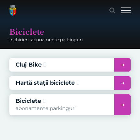
Skip
to
content
Biciclete
inchirieri, abonamente parkinguri
Cluj Bike
Hartă stații biciclete
Biciclete
abonamente parkinguri