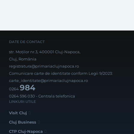
DATE DE CONTACT
str. Moților nr.3, 400001 Cluj-Napoca,
Cluj, România
registratura@primariaclujnapoca.ro
Comunicare carte de identitate conform Legii 9/2023:
carte_identitate@primariaclujnapoca.ro
984
0264
0264 596 030
- Centrala telefonica
LINKURI UTILE
Visit Cluj
Cluj Business
CTP Cluj-Napoca