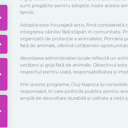
sunt pregătite pentru adopție, toate aceste servi
familii.
Adopția este încurajată activ, fiind considerată
integrarea câinilor fără stăpân în comunitate. P
organizații de protecție a animalelor, Primăria
față de animale, oferind cetățenilor oportunitat
Abordarea administrației locale reflectă un echil
cetățeni și grija față de animale. Obiectivul est
respectul pentru viață, responsabilitatea și impl
Prin aceste programe, Cluj-Napoca își consolide
responsabil, în care politicile publice pentru an
amplă de dezvoltare durabilă și calitate a vieții 