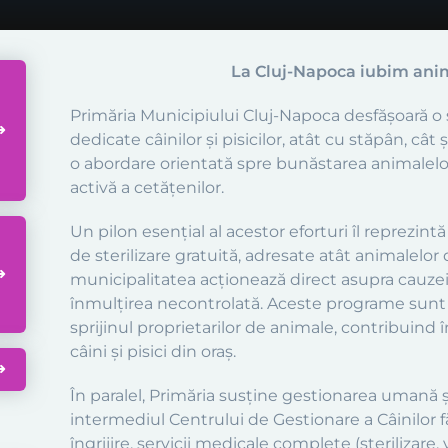
La Cluj-Napoca iubim ani
Primăria Municipiului Cluj-Napoca desfășoară o s
dedicate câinilor și pisicilor, atât cu stăpân, cât 
o abordare orientată spre bunăstarea animalelor
activă a cetățenilor.
Un pilon esențial al acestor eforturi îl reprezi
de sterilizare gratuită, adresate atât animalelor 
municipalitatea acționează direct asupra cauze
înmulțirea necontrolată. Aceste programe sunt f
sprijinul proprietarilor de animale, contribuind
câini și pisici din oraș.
În paralel, Primăria susține gestionarea umană și
intermediul Centrului de Gestionare a Câinilor f
îngrijire, servicii medicale complete (sterilizare,