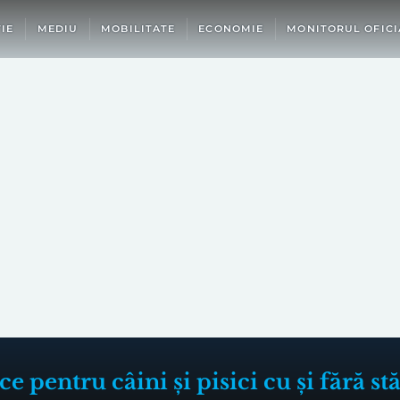
IE
MEDIU
MOBILITATE
ECONOMIE
MONITORUL OFICI
e pentru câini și pisici cu și fără s