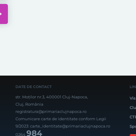
DATE DE CONTACT
LI
str. Moților nr.3, 400001 Cluj-Napoca,
Vis
Cluj, România
Cl
registratura@primariaclujnapoca.ro
CT
Comunicare carte de identitate conform Legii
9/2023:
carte_identitate@primariaclujnapoca.ro
Sp
984
0264