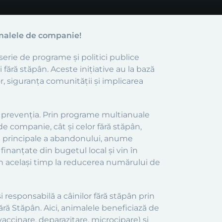
malele de companie!
erie de programe și politici publice
și fără stăpân. Aceste inițiative au la bază
, siguranța comunității și implicarea
ntă prevenția. Prin programe multianuale
de companie, cât și celor fără stăpân,
i principale a abandonului, anume
inanțate din bugetul local și vin în
 în același timp la reducerea numărului de
 responsabilă a câinilor fără stăpân prin
ără Stăpân. Aici, animalele beneficiază de
 vaccinare, deparazitare, microcipare) și