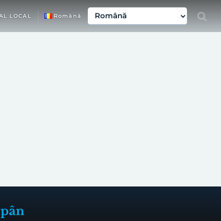
AL LOCAL
Română
tăpân