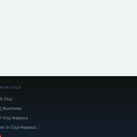
NKURI UTILE
it Cluj
uj Business
P Cluj-Napoca
ort în Cluj-Napoca