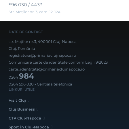
596 030 / 4433
Str. Moţilor nr. 3, cam. 12, 12A
DATE DE CONTACT
str. Moților nr.3, 400001 Cluj-Napoca,
Cluj, România
registratura@primariaclujnapoca.ro
Comunicare carte de identitate conform Legii 9/2023:
carte_identitate@primariaclujnapoca.ro
984
0264
0264 596 030
- Centrala telefonica
LINKURI UTILE
Visit Cluj
Cluj Business
CTP Cluj-Napoca
Sport în Cluj-Napoca