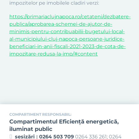
impozitelor pe imobilele cladiri verzi:
https://primariaclujnapoca.ro/cetateni/dezbatere-
publica/aprobarea-schemei-de-ajutor-de-
minimis-pentru-contribuabilii-bugetului-local-
al-municipiului-cluj-napoca-persoane-juridice-
beneficiari-in-anii-fiscali-2021-2023-de-cota-de-
impozitare-redusa-la-imp/#content
COMPARTIMENT RESPONSABIL:
Compartimentul Eficienţă energetică,
iluminat public
sesizări : 0264 503 709
0264 336 261; 0264