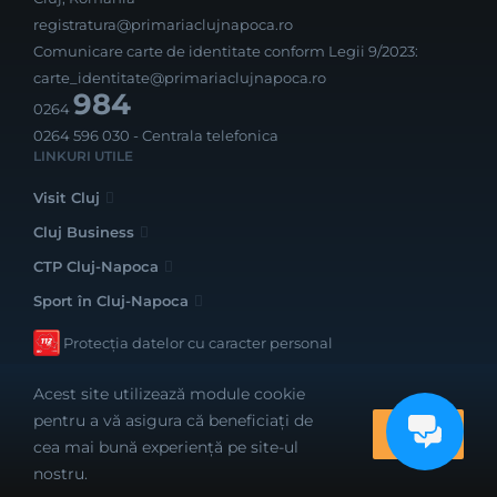
registratura@primariaclujnapoca.ro
Comunicare carte de identitate conform Legii 9/2023:
carte_identitate@primariaclujnapoca.ro
984
0264
0264 596 030
- Centrala telefonica
LINKURI UTILE
Visit Cluj
Cluj Business
CTP Cluj-Napoca
Sport în Cluj-Napoca
Protecția datelor cu caracter personal
Acest site utilizează module cookie
pentru a vă asigura că beneficiați de
OK
cea mai bună experiență pe site-ul
Realizat cu bune intenții de către
nostru.