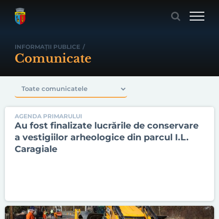
Skip
to
content
INFORMAȚII PUBLICE
/
Comunicate
AGENDA PRIMARULUI
Au fost finalizate lucrările de conservare
a vestigiilor arheologice din parcul I.L.
Caragiale