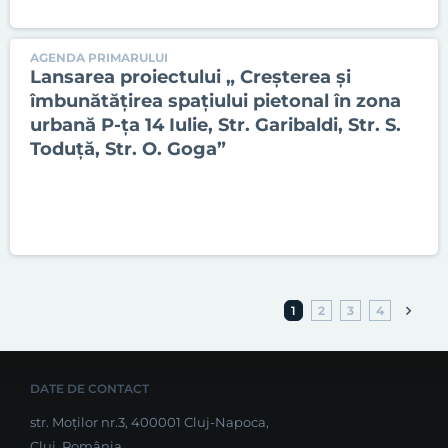
AGENDA PRIMARULUI
Lansarea proiectului „ Creșterea și
îmbunătățirea spațiului pietonal în zona
urbană P-ța 14 Iulie, Str. Garibaldi, Str. S.
Toduță, Str. O. Goga”
1
2
3
4
DATE DE CONTACT
str. Moților nr.3, 400001 Cluj-Napoca,
Cluj, România