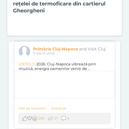
rețelei de termoficare din cartierul
Gheorgheni
Primăria Cluj-Napoca
and Visit Cluj
11 ore în urmă
UNTOLD
2026: Cluj-Napoca vibrează prin
muzică, energia oamenilor veniți de
...
Vezi pe facebook
·
Distribuie
209
27
6