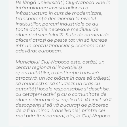
Pe lângă universităţi, Cluj-Napoca vine în
întâmpinarea investitorilor cu o
infrastructură în curs de modernizare,
transparenţă decizională la nivelul
instituţiilor, parcuri industriale ce au
toate dotările necesare mediului de
afaceri al secolului 21. Sute de oameni de
afaceri atraşi de peste tot vin să lucreze
într-un centru financiar şi economic cu
adevărat european.
Municipiul Cluj-Napoca este, astăzi, un
centru regional al inovaţiei şi
oportunităţilor, o destinaţie turistică
atractivă, un loc plăcut în care să trăieşti,
să munceşti şi să studiezi; un oraş cu
autorităţi locale responsabile şi deschise,
cu cetăţeni activi şi cu o comunitate de
afaceri dinamică şi implicată. Vă invit să îl
descoperiţi şi să vă bucuraţi de plăcerea
de a fi în inima Transilvaniei, printre cei
mai primitori oameni, aici, la Cluj-Napoca.