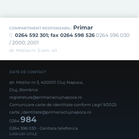
Primar
COMPARTIMENT RESPONSABIL:
0264 592 301; fax 0264 598 526
0264 596 030
/ 2000; 2001
str. Moților nr. 3 cam. 40
DATE DE CONTACT
str. Moților nr.3, 400001 Cluj-Napoca,
Cluj, România
registratura@primariaclujnapoca.ro
Comunicare carte de identitate conform Legii 9/2023:
carte_identitate@primariaclujnapoca.ro
984
0264
0264 596 030
- Centrala telefonica
LINKURI UTILE