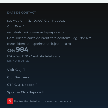
DATE DE CONTACT
str. Moților nr.3, 400001 Cluj-Napoca,
Cluj, România
registratura@primariaclujnapoca.ro
Comunicare carte de identitate conform Legii 9/2023:
carte_identitate@primariaclujnapoca.ro
984
0264
0264 596 030
- Centrala telefonica
LINKURI UTILE
Visit Cluj
Cluj Business
CTP Cluj-Napoca
Sport în Cluj-Napoca
Protecția datelor cu caracter personal