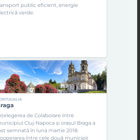
ransport public eficient, energie
lectrică verde.
ORTUGALIA
raga
nțelegerea de Colaborare între
unicipiul Cluj-Napoca și orașul Braga a
ost semnată în luna martie 2018.
ooperarea între cele două municipii