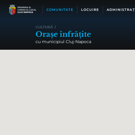
Skip
to
COMUNITATE
LOCUIRE
ADMINISTRAȚ
content
CULTURĂ
/
Orașe înfrățite
cu municipiul Cluj-Napoca