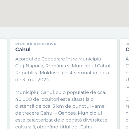
REPUBLICA MOLDOVA
U
Cahul
C
Acordul de Cooperare între Municipiul
A
Cluj-Napoca, România și Municipiul Cahul,
C
Republica Moldova a fost semnat în data
m
de 31 mai 2024.
U
s
Municipiul Cahul, cu o populație de cca.
40.000 de locuitori este situat la o
C
distanță de cca. 5 km de punctul vamal
r
de trecere Cahul – Oancea. Municipiul
n
este caracterizat de o bogată diversitate
d
culturală, obținând titlul de „Cahul –
e