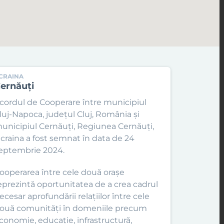
CRAINA
ernăuți
cordul de Cooperare între municipiul
luj-Napoca, județul Cluj, România și
unicipiul Cernăuți, Regiunea Cernăuți,
craina a fost semnat în data de 24
eptembrie 2024.
ooperarea între cele două orașe
eprezintă oportunitatea de a crea cadrul
ecesar aprofundării relaţiilor între cele
ouă comunități în domeniile precum
conomie, educație, infrastructură,