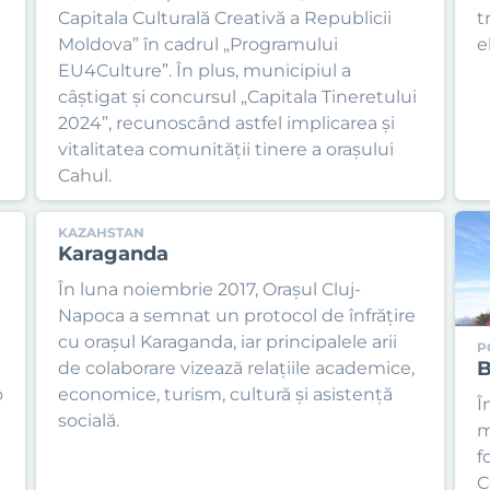
Capitala Culturală Creativă a Republicii
t
Moldova” în cadrul „Programului
e
EU4Culture”. În plus, municipiul a
câștigat și concursul „Capitala Tineretului
2024”, recunoscând astfel implicarea și
vitalitatea comunității tinere a orașului
Cahul.
KAZAHSTAN
Karaganda
În luna noiembrie 2017, Orașul Cluj-
Napoca a semnat un protocol de înfrățire
cu orașul Karaganda, iar principalele arii
P
B
de colaborare vizează relațiile academice,
o
economice, turism, cultură și asistență
Î
socială.
m
f
C