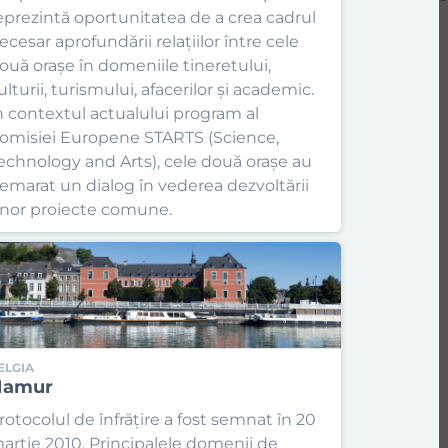
eprezintă oportunitatea de a crea cadrul
ecesar aprofundării relațiilor între cele
ouă orașe în domeniile tineretului,
ulturii, turismului, afacerilor și academic.
n contextul actualului program al
omisiei Europene STARTS (Science,
echnology and Arts), cele două orașe au
emarat un dialog în vederea dezvoltării
nor proiecte comune.
ELGIA
Namur
rotocolul de înfrățire a fost semnat în 20
artie 2010. Principalele domenii de