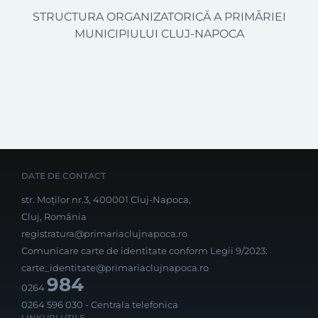
STRUCTURA ORGANIZATORICĂ A PRIMĂRIEI
MUNICIPIULUI CLUJ-NAPOCA
DATE DE CONTACT
str. Moților nr.3, 400001 Cluj-Napoca,
Cluj, România
registratura@primariaclujnapoca.ro
Comunicare carte de identitate conform Legii 9/2023:
carte_identitate@primariaclujnapoca.ro
984
0264
0264 596 030
- Centrala telefonica
LINKURI UTILE