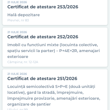
21 IULIE 2026
Certificat de atestare 253/2026
Hală depozitare
Plevnei, nr 83
21 IULIE 2026
Certificat de atestare 252/2026
Imobil cu functiuni mixte (locuinta colective,
spațiu servicii la parter) – P+4E+2R, amenajari
exterioare
Câmpina; nr. 12-12A
21 IULIE 2026
Certificat de atestare 251/2026
Locuință semicolectivă S+P+E (două unități
locative), gard la stradă, împrejmuire,
împrejmuire provizorie, amenajări exterioare,
organizare de șantier
Uliului, nr 99