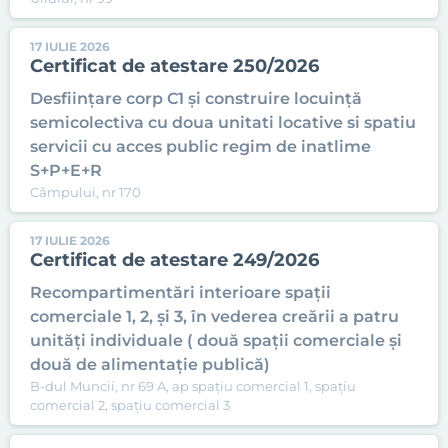
17 IULIE 2026
Certificat de atestare 250/2026
Desființare corp C1 și construire locuință
semicolectiva cu doua unitati locative si spatiu
servicii cu acces public regim de inatlime
S+P+E+R
Câmpului, nr 170
17 IULIE 2026
Certificat de atestare 249/2026
Recompartimentări interioare spații
comerciale 1, 2, și 3, în vederea creării a patru
unități individuale ( două spații comerciale și
două de alimentație publică)
B-dul Muncii, nr 69 A, ap spațiu comercial 1, spațiu
comercial 2, spațiu comercial 3