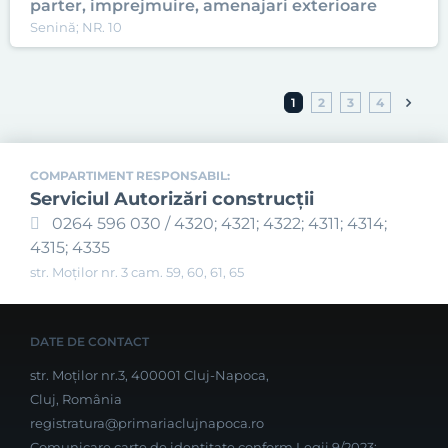
parter, imprejmuire, amenajari exterioare
Senină; NR. 10
1
2
3
4
COMPARTIMENT RESPONSABIL:
Serviciul Autorizări construcţii
0264 596 030 / 4320; 4321; 4322; 4311; 4314;
4315; 4335
str. Moților nr. 3 cam. 59, 60, 61, 65
DATE DE CONTACT
str. Moților nr.3, 400001 Cluj-Napoca,
Cluj, România
registratura@primariaclujnapoca.ro
Comunicare carte de identitate conform Legii 9/2023: