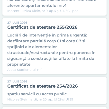
aferente apartamentului nr.4
Inocentiu Micu Klein, nr 9, ap.4 și U.I. 5C - pod
27 IULIE 2026
Certificat de atestare 255/2026
Lucrări de intervenție în primă urgență:
desființare parțială corp C1 și corp C7 și
sprijiniri ale elementelor
structurale/nestructurale pentru punerea în
siguranță a construcțiilor aflate la limita de
proprietate
Aleea Stadionului, nr 1
27 IULIE 2026
Certificat de atestare 254/2026
spațiu servicii cu acces public
Nicolae Steinhardt, nr 20, ap. UI 28 și UI 29