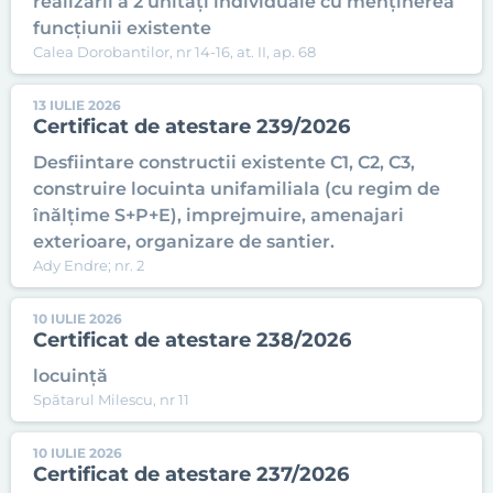
realizării a 2 unități individuale cu menținerea
funcțiunii existente
Calea Dorobantilor, nr 14-16, at. II, ap. 68
13 IULIE 2026
Certificat de atestare 239/2026
Desfiintare constructii existente C1, C2, C3,
construire locuinta unifamiliala (cu regim de
înălțime S+P+E), imprejmuire, amenajari
exterioare, organizare de santier.
Ady Endre; nr. 2
10 IULIE 2026
Certificat de atestare 238/2026
locuință
Spătarul Milescu, nr 11
10 IULIE 2026
Certificat de atestare 237/2026