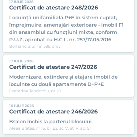
17 IULIE 2026
Certificat de atestare 248/2026
Locuință unifamilială P+E în sistem cuplat,
împrejmuire, amenajări exterioare - imobil F1
din ansamblul cu funcțiuni mixte, conform
P.U.Z. aprobat cu H.C.L. nr. 257/17.05.2016
Borhanciului, nr. 58E prov.
17 IULIE 2026
Certificat de atestare 247/2026
Modernizare, extindere și etajare imobil de
locuințe cu două apartamente D+P+E
Ecaterina Teodoroiu, nr 20
16 IULIE 2026
Certificat de atestare 246/2026
Bslcon închis la parterul blocului
Aleea Brates, nr 16, bl. E2, sc. V, et. P, ap. 51