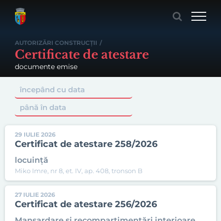
Skip
to
content
AUTORIZĂRI CONSTRUCȚII
/
Certificate de atestare
documente emise
29 IULIE 2026
Certificat de atestare 258/2026
locuință
Miko Imre, nr 8, et. IV, ap. 408, tronson B
27 IULIE 2026
Certificat de atestare 256/2026
Mansardare și recompartimentări interioare