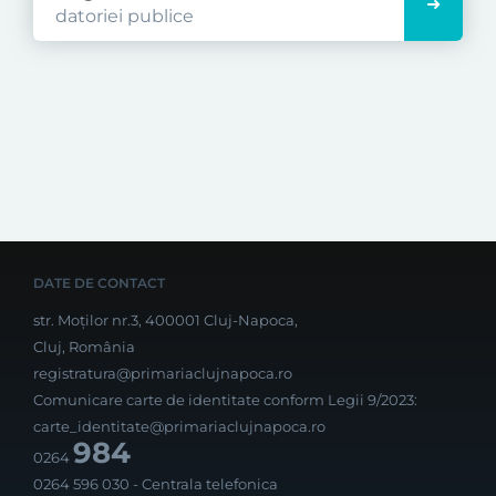
datoriei publice
DATE DE CONTACT
str. Moților nr.3, 400001 Cluj-Napoca,
Cluj, România
registratura@primariaclujnapoca.ro
Comunicare carte de identitate conform Legii 9/2023:
carte_identitate@primariaclujnapoca.ro
984
0264
0264 596 030
- Centrala telefonica