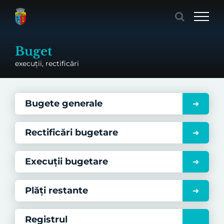
Skip
to
content
Buget
execuții, rectificări
Bugete generale
Rectificări bugetare
Execuții bugetare
Plăți restante
Registrul