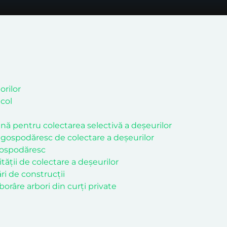
orilor
icol
ă pentru colectarea selectivă a deșeurilor
 gospodăresc de colectare a deșeurilor
gospodăresc
ății de colectare a deșeurilor
ri de construcții
orâre arbori din curți private