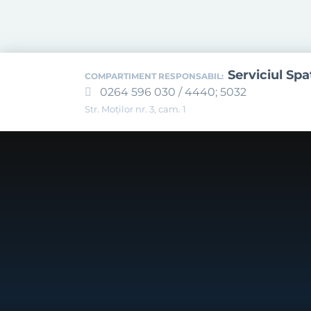
Serviciul Spaţ
COMPARTIMENT RESPONSABIL:
0264 596 030 / 4440; 5032
Str. Moţilor nr. 3, cam. 1