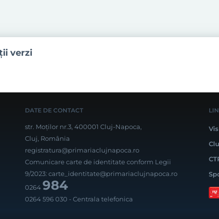
ii verzi
DATE DE CONTACT
LI
str. Moților nr.3, 400001 Cluj-Napoca,
Vis
Cluj, România
Cl
registratura@primariaclujnapoca.ro
CT
Comunicare carte de identitate conform Legii
9/2023:
carte_identitate@primariaclujnapoca.ro
Sp
984
0264
0264 596 030
- Centrala telefonica