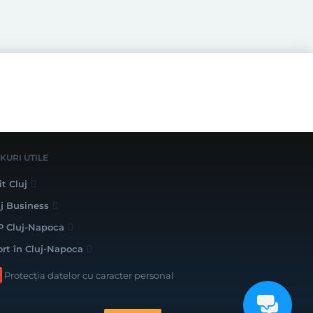
NKURI UTILE
it Cluj
uj Business
P Cluj-Napoca
ort în Cluj-Napoca
Protecția datelor cu caracter personal