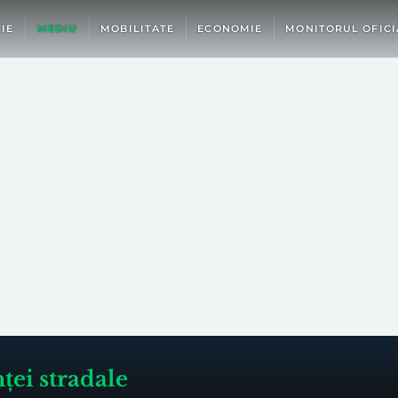
IE
MEDIU
MOBILITATE
ECONOMIE
MONITORUL OFICI
ței stradale