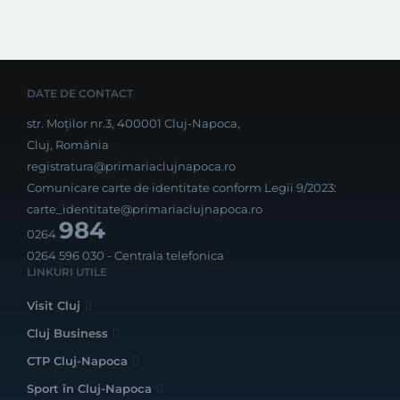
DATE DE CONTACT
str. Moților nr.3, 400001 Cluj-Napoca,
Cluj, România
registratura@primariaclujnapoca.ro
Comunicare carte de identitate conform Legii 9/2023:
carte_identitate@primariaclujnapoca.ro
984
0264
0264 596 030
- Centrala telefonica
LINKURI UTILE
Visit Cluj
Cluj Business
CTP Cluj-Napoca
Sport în Cluj-Napoca