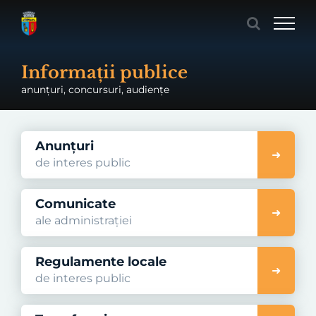
Skip
to
content
Informații publice
anunțuri, concursuri, audiențe
Anunțuri
de interes public
Comunicate
ale administrației
Regulamente locale
de interes public