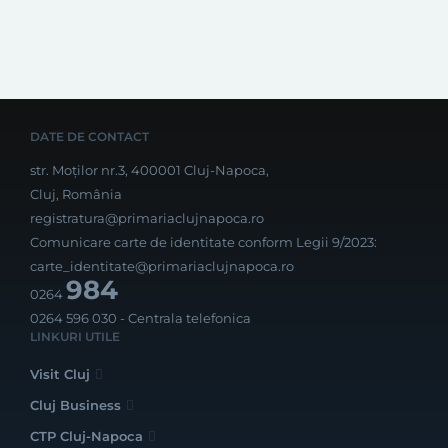
DATE DE CONTACT
str. Moților nr.3, 400001 Cluj-Napoca,
Cluj, România
registratura@primariaclujnapoca.ro
Comunicare carte de identitate conform Legii 9/2023:
carte_identitate@primariaclujnapoca.ro
984
0264
0264 596 030
- Centrala telefonica
LINKURI UTILE
Visit Cluj
Cluj Business
CTP Cluj-Napoca