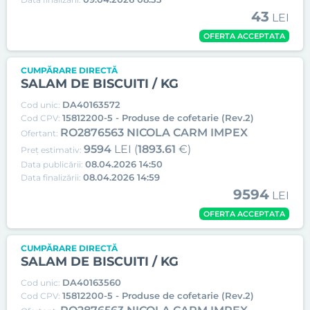
43
LEI
OFERTA ACCEPTATA
CUMPĂRARE DIRECTĂ
SALAM DE BISCUITI / KG
DA40163572
Cod unic:
15812200-5 - Produse de cofetarie (Rev.2)
Cod CPV:
RO2876563 NICOLA CARM IMPEX
Ofertant:
9594
LEI (
1893.61
€)
Preț estimativ:
08.04.2026 14:50
Data publicării:
08.04.2026 14:59
Data finalizării:
9594
LEI
OFERTA ACCEPTATA
CUMPĂRARE DIRECTĂ
SALAM DE BISCUITI / KG
DA40163560
Cod unic:
15812200-5 - Produse de cofetarie (Rev.2)
Cod CPV: