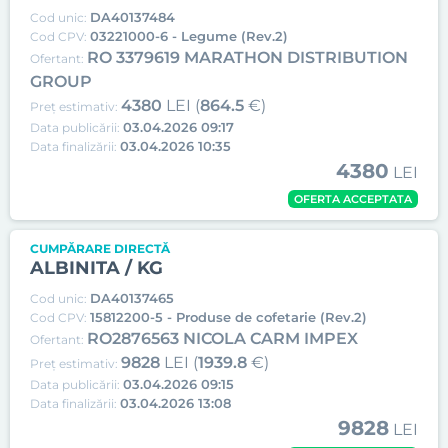
DA40137484
Cod unic:
03221000-6 - Legume (Rev.2)
Cod CPV:
RO 3379619 MARATHON DISTRIBUTION
Ofertant:
GROUP
4380
LEI (
864.5
€)
Preț estimativ:
03.04.2026 09:17
Data publicării:
03.04.2026 10:35
Data finalizării:
4380
LEI
OFERTA ACCEPTATA
CUMPĂRARE DIRECTĂ
ALBINITA / KG
DA40137465
Cod unic:
15812200-5 - Produse de cofetarie (Rev.2)
Cod CPV:
RO2876563 NICOLA CARM IMPEX
Ofertant:
9828
LEI (
1939.8
€)
Preț estimativ:
03.04.2026 09:15
Data publicării:
03.04.2026 13:08
Data finalizării:
9828
LEI