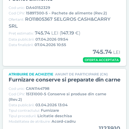
DA40152329
Cod unic:
15897300-5 - Pachete de alimente (Rev.2)
Cod CPV:
RO11805367 SELGROS CASH&CARRY
Ofertant:
SRL
745.74
LEI (
147.19
€)
Preț estimativ:
07.04.2026 09:54
Data publicării:
07.04.2026 10:55
Data finalizării:
745.74
LEI
OFERTA ACCEPTATA
ATRIBUIRE DE ACHIZIȚIE
ANUNT DE PARTICIPARE (CN)
Furnizare conserve si preparate din carne
CAN1144798
Cod unic:
15131000-5 Conserve si produse din carne
Cod CPV:
(Rev.2)
03.04.2026 13:04
Data publicării:
Furnizare
Tipul contractului:
Licitatie deschisa
Tipul procedurii:
Acord-cadru
Modalitatea de atribuire:
1123910