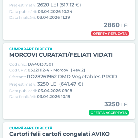
2620
LEI (
517.12
€)
Preț estimativ:
03.04.2026 10:24
Data publicării:
03.04.2026 11:39
Data finalizării:
2860
LEI
OFERTA REFUZATA
CUMPĂRARE DIRECTĂ
MORCOVI CURATATI/FELIATI VIDATI
DA40137501
Cod unic:
03221112-4 - Morcovi (Rev.2)
Cod CPV:
RO28261952 DMD Vegetables PROD
Ofertant:
3250
LEI (
641.47
€)
Preț estimativ:
03.04.2026 09:18
Data publicării:
03.04.2026 10:19
Data finalizării:
3250
LEI
OFERTA ACCEPTATA
CUMPĂRARE DIRECTĂ
Cartofi felii cartofi congelati AVIKO