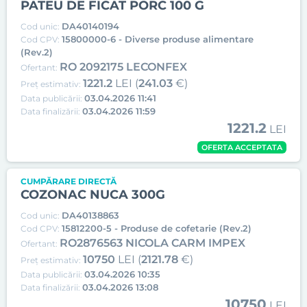
PATEU DE FICAT PORC 100 G
DA40140194
Cod unic:
15800000-6 - Diverse produse alimentare
Cod CPV:
(Rev.2)
RO 2092175 LECONFEX
Ofertant:
1221.2
LEI (
241.03
€)
Preț estimativ:
03.04.2026 11:41
Data publicării:
03.04.2026 11:59
Data finalizării:
1221.2
LEI
OFERTA ACCEPTATA
CUMPĂRARE DIRECTĂ
COZONAC NUCA 300G
DA40138863
Cod unic:
15812200-5 - Produse de cofetarie (Rev.2)
Cod CPV:
RO2876563 NICOLA CARM IMPEX
Ofertant:
10750
LEI (
2121.78
€)
Preț estimativ:
03.04.2026 10:35
Data publicării:
03.04.2026 13:08
Data finalizării:
10750
LEI