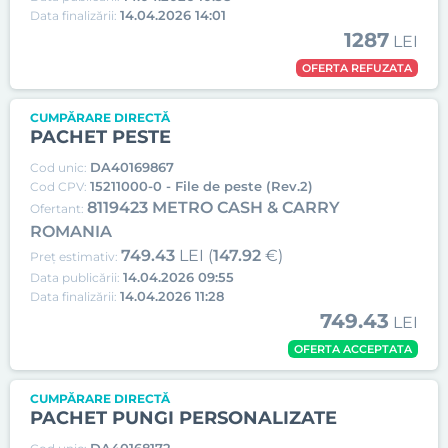
14.04.2026 14:01
Data finalizării:
1287
LEI
OFERTA REFUZATA
CUMPĂRARE DIRECTĂ
PACHET PESTE
DA40169867
Cod unic:
15211000-0 - File de peste (Rev.2)
Cod CPV:
8119423 METRO CASH & CARRY
Ofertant:
ROMANIA
749.43
LEI (
147.92
€)
Preț estimativ:
14.04.2026 09:55
Data publicării:
14.04.2026 11:28
Data finalizării:
749.43
LEI
OFERTA ACCEPTATA
CUMPĂRARE DIRECTĂ
PACHET PUNGI PERSONALIZATE