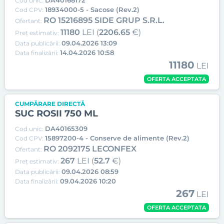
DA40168172
Cod unic:
18934000-5 - Sacose (Rev.2)
Cod CPV:
RO 15216895 SIDE GRUP S.R.L.
Ofertant:
11180
LEI (
2206.65
€)
Preț estimativ:
09.04.2026 13:09
Data publicării:
14.04.2026 10:58
Data finalizării:
11180
LEI
OFERTA ACCEPTATA
CUMPĂRARE DIRECTĂ
SUC ROSII 750 ML
DA40165309
Cod unic:
15897200-4 - Conserve de alimente (Rev.2)
Cod CPV:
RO 2092175 LECONFEX
Ofertant:
267
LEI (
52.7
€)
Preț estimativ:
09.04.2026 08:59
Data publicării:
09.04.2026 10:20
Data finalizării:
267
LEI
OFERTA ACCEPTATA