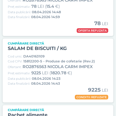
RO2876563 NICOLA CARM IMPEX
Ofertant:
78
LEI (
15.4
€)
Preț estimativ:
08.04.2026 14:48
Data publicării:
08.04.2026 14:59
Data finalizării:
78
LEI
OFERTA REFUZATA
CUMPĂRARE DIRECTĂ
SALAM DE BISCUITI / KG
DA40163109
Cod unic:
15812200-5 - Produse de cofetarie (Rev.2)
Cod CPV:
RO2876563 NICOLA CARM IMPEX
Ofertant:
9225
LEI (
1820.78
€)
Preț estimativ:
08.04.2026 14:23
Data publicării:
08.04.2026 14:43
Data finalizării:
9225
LEI
CONDITII REFUZATE
CUMPĂRARE DIRECTĂ
Pachet alimente