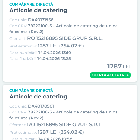
CUMPĂRARE DIRECTĂ
Articole de catering
DA40171958
Cod unic:
39222100-5 - Articole de catering de unica
Cod CPV:
folosinta (Rev.2)
RO 15216895 SIDE GRUP S.R.L.
Ofertant:
1287
LEI (
254.02
€)
Preț estimativ:
14.04.2026 13:19
Data publicării:
14.04.2026 13:25
Data finalizării:
1287
LEI
OFERTA ACCEPTATA
CUMPĂRARE DIRECTĂ
Articole de catering
DA40170501
Cod unic:
39222100-5 - Articole de catering de unica
Cod CPV:
folosinta (Rev.2)
RO 15216895 SIDE GRUP S.R.L.
Ofertant:
1287
LEI (
254.02
€)
Preț estimativ:
14.04.2026 10:58
Data publicării: