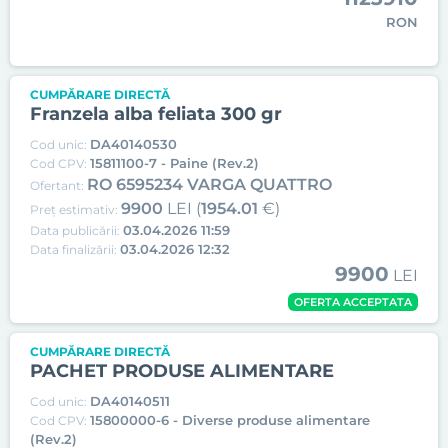
RON
CUMPĂRARE DIRECTĂ
Franzela alba feliata 300 gr
DA40140530
Cod unic:
15811100-7 - Paine (Rev.2)
Cod CPV:
RO 6595234 VARGA QUATTRO
Ofertant:
9900
LEI (
1954.01
€)
Preț estimativ:
03.04.2026 11:59
Data publicării:
03.04.2026 12:32
Data finalizării:
9900
LEI
OFERTA ACCEPTATA
CUMPĂRARE DIRECTĂ
PACHET PRODUSE ALIMENTARE
DA40140511
Cod unic:
15800000-6 - Diverse produse alimentare
Cod CPV:
(Rev.2)