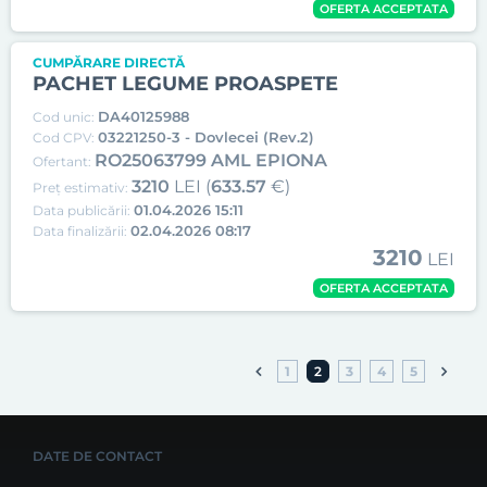
OFERTA ACCEPTATA
CUMPĂRARE DIRECTĂ
PACHET LEGUME PROASPETE
DA40125988
Cod unic:
03221250-3 - Dovlecei (Rev.2)
Cod CPV:
RO25063799 AML EPIONA
Ofertant:
3210
LEI (
633.57
€)
Preț estimativ:
01.04.2026 15:11
Data publicării:
02.04.2026 08:17
Data finalizării:
3210
LEI
OFERTA ACCEPTATA
1
2
3
4
5
DATE DE CONTACT