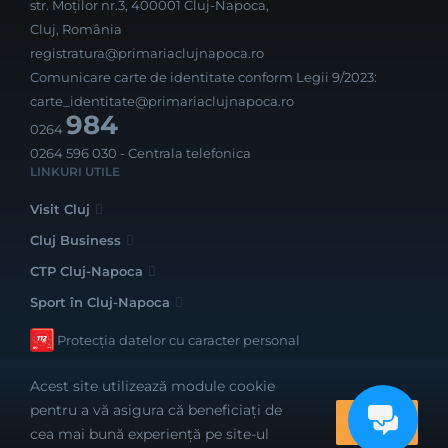
str. Moților nr.3, 400001 Cluj-Napoca,
Cluj, România
registratura@primariaclujnapoca.ro
Comunicare carte de identitate conform Legii 9/2023:
carte_identitate@primariaclujnapoca.ro
984
0264
0264 596 030
- Centrala telefonica
LINKURI UTILE
Visit Cluj
Cluj Business
CTP Cluj-Napoca
Sport în Cluj-Napoca
Protecția datelor cu caracter personal
Acest site utilizează module cookie
pentru a vă asigura că beneficiați de
OK
cea mai bună experiență pe site-ul
Realizat cu bune intenții de către