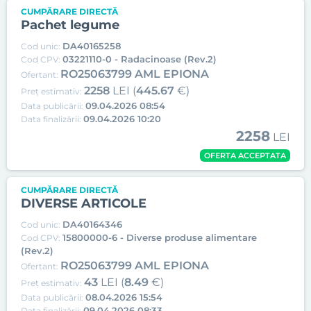
CUMPĂRARE DIRECTĂ
Pachet legume
DA40165258
Cod unic:
03221110-0 - Radacinoase (Rev.2)
Cod CPV:
RO25063799 AML EPIONA
Ofertant:
2258
LEI (
445.67
€)
Preț estimativ:
09.04.2026 08:54
Data publicării:
09.04.2026 10:20
Data finalizării:
2258
LEI
OFERTA ACCEPTATA
CUMPĂRARE DIRECTĂ
DIVERSE ARTICOLE
DA40164346
Cod unic:
15800000-6 - Diverse produse alimentare
Cod CPV:
(Rev.2)
RO25063799 AML EPIONA
Ofertant:
43
LEI (
8.49
€)
Preț estimativ:
08.04.2026 15:54
Data publicării:
09.04.2026 08:33
Data finalizării: