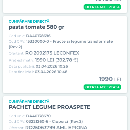
OFERTA ACCEPTATA
CUMPĂRARE DIRECTĂ
pasta tomate 580 gr
DA40138696
Cod unic:
15330000-0 - Fructe si legume transformate
Cod CPV:
(Rev.2)
RO 2092175 LECONFEX
Ofertant:
1990
LEI (
392.78
€)
Preț estimativ:
03.04.2026 10:26
Data publicării:
03.04.2026 10:48
Data finalizării:
1990
LEI
OFERTA ACCEPTATA
CUMPĂRARE DIRECTĂ
PACHET LEGUME PROASPETE
DA40138670
Cod unic:
03221260-6 - Ciuperci (Rev.2)
Cod CPV:
RO25063799 AML EPIONA
Ofertant: