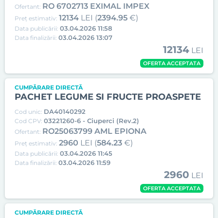
RO 6702713 EXIMAL IMPEX
Ofertant:
12134
LEI (
2394.95
€)
Preț estimativ:
03.04.2026 11:58
Data publicării:
03.04.2026 13:07
Data finalizării:
12134
LEI
OFERTA ACCEPTATA
CUMPĂRARE DIRECTĂ
PACHET LEGUME SI FRUCTE PROASPETE
DA40140292
Cod unic:
03221260-6 - Ciuperci (Rev.2)
Cod CPV:
RO25063799 AML EPIONA
Ofertant:
2960
LEI (
584.23
€)
Preț estimativ:
03.04.2026 11:45
Data publicării:
03.04.2026 11:59
Data finalizării:
2960
LEI
OFERTA ACCEPTATA
CUMPĂRARE DIRECTĂ