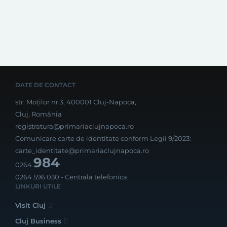
DATE DE CONTACT
str. Moților nr.3, 400001 Cluj-Napoca,
Cluj, România
registratura@primariaclujnapoca.ro
Comunicare carte de identitate conform Legii 9/2023:
carte_identitate@primariaclujnapoca.ro
984
0264
0264 596 030
- Centrala telefonica
LINKURI UTILE
Visit Cluj
Cluj Business