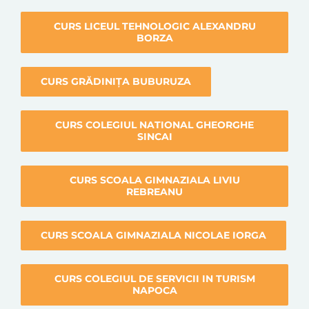
CURS LICEUL TEHNOLOGIC ALEXANDRU
BORZA
CURS GRĂDINIȚA BUBURUZA
CURS COLEGIUL NATIONAL GHEORGHE
SINCAI
CURS SCOALA GIMNAZIALA LIVIU
REBREANU
CURS SCOALA GIMNAZIALA NICOLAE IORGA
CURS COLEGIUL DE SERVICII IN TURISM
NAPOCA