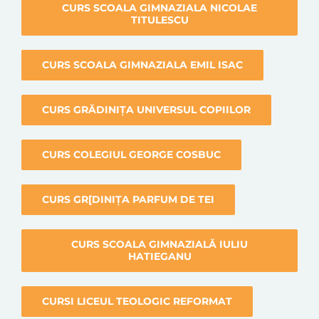
CURS SCOALA GIMNAZIALA NICOLAE
TITULESCU
CURS SCOALA GIMNAZIALA EMIL ISAC
CURS GRĂDINIȚA UNIVERSUL COPIILOR
CURS COLEGIUL GEORGE COSBUC
CURS GR[DINIȚA PARFUM DE TEI
CURS SCOALA GIMNAZIALĂ IULIU
HATIEGANU
CURSI LICEUL TEOLOGIC REFORMAT