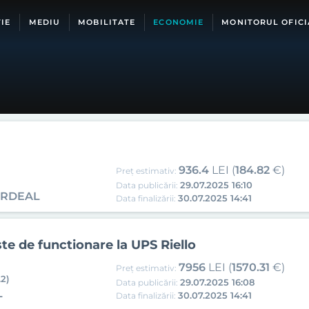
IE
MEDIU
MOBILITATE
ECONOMIE
MONITORUL OFICI
936.4
LEI (
184.82
€)
Preț estimativ:
29.07.2025 16:10
Data publicării:
ARDEAL
30.07.2025 14:41
Data finalizării:
teste de functionare la UPS Riello
7956
LEI (
1570.31
€)
Preț estimativ:
.2)
29.07.2025 16:08
Data publicării:
L
30.07.2025 14:41
Data finalizării: