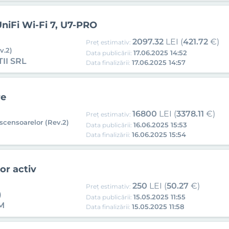
UniFi Wi-Fi 7, U7-PRO
2097.32
LEI (
421.72
€)
Preț estimativ:
v.2)
17.06.2025 14:52
Data publicării:
II SRL
17.06.2025 14:57
Data finalizării:
re
16800
LEI (
3378.11
€)
Preț estimativ:
ascensoarelor (Rev.2)
16.06.2025 15:53
Data publicării:
16.06.2025 15:54
Data finalizării:
or activ
250
LEI (
50.27
€)
Preț estimativ:
)
15.05.2025 11:55
Data publicării:
M
15.05.2025 11:58
Data finalizării: