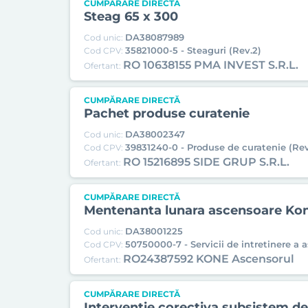
CUMPĂRARE DIRECTĂ
Steag 65 x 300
DA38087989
Cod unic:
35821000-5 - Steaguri (Rev.2)
Cod CPV:
RO 10638155 PMA INVEST S.R.L.
Ofertant:
CUMPĂRARE DIRECTĂ
Pachet produse curatenie
DA38002347
Cod unic:
39831240-0 - Produse de curatenie (Rev
Cod CPV:
RO 15216895 SIDE GRUP S.R.L.
Ofertant:
CUMPĂRARE DIRECTĂ
Mentenanta lunara ascensoare Ko
DA38001225
Cod unic:
50750000-7 - Servicii de intretinere a 
Cod CPV:
RO24387592 KONE Ascensorul
Ofertant:
CUMPĂRARE DIRECTĂ
Interventie corectiva subsistem de 