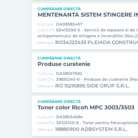
CUMPĂRARE DIRECTĂ
MENTENANTA SISTEM STINGERE 
DA38583457
Cod unic:
50413200-5 - Servicii de reparare si de 
Cod CPV:
echipamentului de stingere a incendiilor (Rev.2
RO34222435 PLEIADA CONSTRU
Ofertant:
CUMPĂRARE DIRECTĂ
Produse curatenie
DA38557592
Cod unic:
39831240-0 - Produse de curatenie (Rev
Cod CPV:
RO 15216895 SIDE GRUP S.R.L.
Ofertant:
CUMPĂRARE DIRECTĂ
Toner color Ricoh MPC 3003/3503
DA38534684
Cod unic:
30125120-8 - Toner pentru fotocopiatoar
Cod CPV:
18880900 ADBSYSTEM S.R.L.
Ofertant: