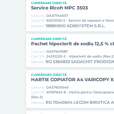
CUMPĂRARE DIRECTĂ
Service Ricoh MPC 3503
DA37744537
Cod unic:
50313100-3 - Servicii de reparare a foto
Cod CPV:
18880900 ADBSYSTEM S.R.L.
Ofertant:
CUMPĂRARE DIRECTĂ
Pachet hipoclorit de sodiu 12,5 % cl
DA37647687
Cod unic:
24312220-2 - Hipoclorit de sodiu (Rev.2
Cod CPV:
RO 5360833 SADACHIT PRODCO
Ofertant:
CUMPĂRARE DIRECTĂ
HARTIE COPIATOR A4 VARICOPY XE
DA37605540
Cod unic:
30197642-8 - Hartie pentru fotocopiatoa
Cod CPV:
(Rev.2)
RO 11040604 LECOM BIROTICA 
Ofertant: