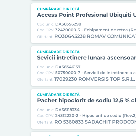
CUMPĂRARE DIRECTĂ
Access Point Profesional Ubiquiti 
DA38356298
Cod unic:
32420000-3 - Echipament de retea (Re
Cod CPV:
RO30645238 ROMAV COMUNICAT
Ofertant:
CUMPĂRARE DIRECTĂ
Sevicii intretinere lunara ascensoa
DA38346137
Cod unic:
50750000-7 - Servicii de intretinere a 
Cod CPV:
17029230 ROMVERSIS TOP S.R.L.
Ofertant:
CUMPĂRARE DIRECTĂ
Pachet hipoclorit de sodiu 12,5 % cl
DA38118334
Cod unic:
24312220-2 - Hipoclorit de sodiu (Rev.2
Cod CPV:
RO 5360833 SADACHIT PRODCO
Ofertant: