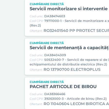
CUMPĂRARE DIRECTĂ
Servicii monitorizare si interventie
DA38474603
Cod unic:
79711000-1 - Servicii de monitorizare a
Cod CPV:
(Rev.2)
RO32401540 PP PROTECT SECU
Ofertant:
CUMPĂRARE DIRECTĂ
Servicii de mentenanță a capacităț
DA38404309
Cod unic:
50532400-7 - Servicii de reparare si de 
Cod CPV:
echipamentului de distributie electrica (Rev.2)
RO 13790700 ELECTROPLUS
Ofertant:
CUMPĂRARE DIRECTĂ
PACHET ARTICOLE DE BIROU
DA38366466
Cod unic:
39263000-3 - Articole de birou (Rev.2)
Cod CPV:
RO 11040604 LECOM BIROTICA 
Ofertant: