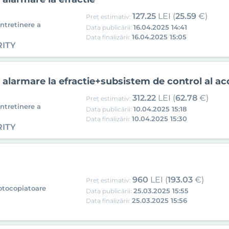
127.25
LEI (
25.59
€)
Preț estimativ:
intretinere a
16.04.2025 14:41
Data publicării:
16.04.2025 15:05
Data finalizării:
RITY
 alarmare la efractie+subsistem de control al ac
312.22
LEI (
62.78
€)
Preț estimativ:
intretinere a
10.04.2025 15:18
Data publicării:
10.04.2025 15:30
Data finalizării:
RITY
960
LEI (
193.03
€)
Preț estimativ:
fotocopiatoare
25.03.2025 15:55
Data publicării:
25.03.2025 15:56
Data finalizării: