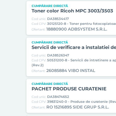
CUMPĂRARE DIRECTĂ
Toner color Ricoh MPC 3003/3503
DA38534417
Cod unic:
30125120-8 - Toner pentru fotocopiatoar
Cod CPV:
18880900 ADBSYSTEM S.R.L.
Ofertant:
CUMPĂRARE DIRECTĂ
Servicii de verificare a instalatiei d
DA38526347
Cod unic:
50531200-8 - Servicii de intretinere a a
Cod CPV:
(Rev.2)
26085884 VIBO INSTAL
Ofertant:
CUMPĂRARE DIRECTĂ
PACHET PRODUSE CURATENIE
DA38474652
Cod unic:
39831240-0 - Produse de curatenie (Rev
Cod CPV:
RO 15216895 SIDE GRUP S.R.L.
Ofertant: