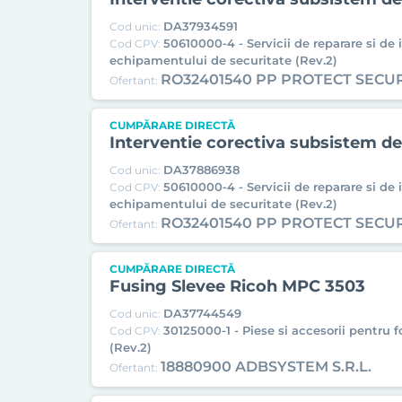
DA37934591
Cod unic:
50610000-4 - Servicii de reparare si de 
Cod CPV:
echipamentului de securitate (Rev.2)
RO32401540 PP PROTECT SECU
Ofertant:
CUMPĂRARE DIRECTĂ
Interventie corectiva subsistem de
DA37886938
Cod unic:
50610000-4 - Servicii de reparare si de 
Cod CPV:
echipamentului de securitate (Rev.2)
RO32401540 PP PROTECT SECU
Ofertant:
CUMPĂRARE DIRECTĂ
Fusing Slevee Ricoh MPC 3503
DA37744549
Cod unic:
30125000-1 - Piese si accesorii pentru 
Cod CPV:
(Rev.2)
18880900 ADBSYSTEM S.R.L.
Ofertant: