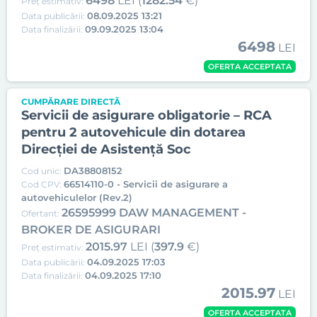
6498
LEI (
1282.54
€)
Preț estimativ:
08.09.2025 13:21
Data publicării:
09.09.2025 13:04
Data finalizării:
6498
LEI
OFERTA ACCEPTATA
CUMPĂRARE DIRECTĂ
Servicii de asigurare obligatorie – RCA
pentru 2 autovehicule din dotarea
Direcției de Asistență Soc
DA38808152
Cod unic:
66514110-0 - Servicii de asigurare a
Cod CPV:
autovehiculelor (Rev.2)
26595999 DAW MANAGEMENT -
Ofertant:
BROKER DE ASIGURARI
2015.97
LEI (
397.9
€)
Preț estimativ:
04.09.2025 17:03
Data publicării:
04.09.2025 17:10
Data finalizării:
2015.97
LEI
OFERTA ACCEPTATA