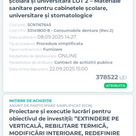
şcolară și universitară LOT 2 – Materiale
sanitare pentru cabinetele școlare,
universitare și stomatologice
SCN1167645
Cod unic:
33141800-8 - Consumabile dentare (Rev.2)
Cod CPV:
08.09.2025 14:27
Data publicării:
Procedura simplificata
Tip procedura:
Furnizare
Tipul contractului:
ONLINE
Modalitate de desfasurare:
Contract de achizitii publice
Modalitatea de atribuire:
22.09.2025 15:00
Data limita depunere:
378522
LEI
ATRIBUITA
INIȚIERE DE ACHIZIȚIE
ANUNT DE PARTICIPARE SIMPLIFICAT (SCN)
Proiectare și executie lucrări pentru
obiectivul de investiții: ”EXTINDERE PE
VERTICALĂ, REBILITARE TERMICĂ,
MODIFICĂRI INTERIOARE, REDEFINIRE