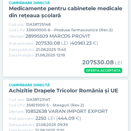
CUMPĂRARE DIRECTĂ
Medicamente pentru cabinetele medicale
din rețeaua școlară
DA38725148
Cod unic:
33600000-6 - Produse farmaceutice (Rev.2)
Cod CPV:
28995509 MARCOS PROVIT
Ofertant:
207530.08
LEI (
40961.23
€)
Preț estimativ:
21.08.2025 11:43
Data publicării:
21.08.2025 12:19
Data finalizării:
207530.08
LEI
OFERTA ACCEPTATA
CUMPĂRARE DIRECTĂ
Achizitie Drapele Tricolor România și UE
DA38723147
Cod unic:
35821000-5 - Steaguri (Rev.2)
Cod CPV:
10852638 VARAN IMPORT EXPORT
Ofertant:
2250
LEI (
444.09
€)
Preț estimativ:
21.08.2025 09:39
Data publicării:
21.08.2025 11:10
Data finalizării: