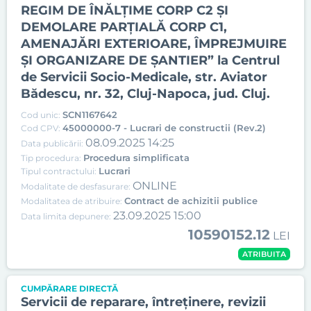
REGIM DE ÎNĂLȚIME CORP C2 ȘI
DEMOLARE PARȚIALĂ CORP C1,
AMENAJĂRI EXTERIOARE, ÎMPREJMUIRE
ȘI ORGANIZARE DE ȘANTIER” la Centrul
de Servicii Socio-Medicale, str. Aviator
Bădescu, nr. 32, Cluj-Napoca, jud. Cluj.
SCN1167642
Cod unic:
45000000-7 - Lucrari de constructii (Rev.2)
Cod CPV:
08.09.2025 14:25
Data publicării:
Procedura simplificata
Tip procedura:
Lucrari
Tipul contractului:
ONLINE
Modalitate de desfasurare:
Contract de achizitii publice
Modalitatea de atribuire:
23.09.2025 15:00
Data limita depunere:
10590152.12
LEI
ATRIBUITA
CUMPĂRARE DIRECTĂ
Servicii de reparare, întreținere, revizii