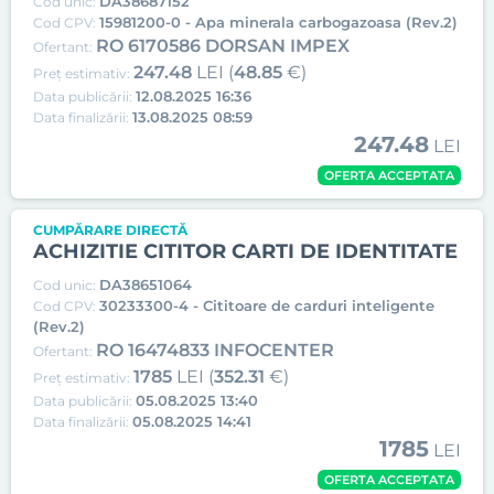
DA38687152
Cod unic:
15981200-0 - Apa minerala carbogazoasa (Rev.2)
Cod CPV:
RO 6170586 DORSAN IMPEX
Ofertant:
247.48
LEI (
48.85
€)
Preț estimativ:
12.08.2025 16:36
Data publicării:
13.08.2025 08:59
Data finalizării:
247.48
LEI
OFERTA ACCEPTATA
CUMPĂRARE DIRECTĂ
ACHIZITIE CITITOR CARTI DE IDENTITATE
DA38651064
Cod unic:
30233300-4 - Cititoare de carduri inteligente
Cod CPV:
(Rev.2)
RO 16474833 INFOCENTER
Ofertant:
1785
LEI (
352.31
€)
Preț estimativ:
05.08.2025 13:40
Data publicării:
05.08.2025 14:41
Data finalizării:
1785
LEI
OFERTA ACCEPTATA