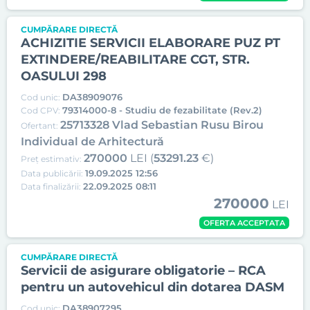
CUMPĂRARE DIRECTĂ
ACHIZITIE SERVICII ELABORARE PUZ PT
EXTINDERE/REABILITARE CGT, STR.
OASULUI 298
DA38909076
Cod unic:
79314000-8 - Studiu de fezabilitate (Rev.2)
Cod CPV:
25713328 Vlad Sebastian Rusu Birou
Ofertant:
Individual de Arhitectură
270000
LEI (
53291.23
€)
Preț estimativ:
19.09.2025 12:56
Data publicării:
22.09.2025 08:11
Data finalizării:
270000
LEI
OFERTA ACCEPTATA
CUMPĂRARE DIRECTĂ
Servicii de asigurare obligatorie – RCA
pentru un autovehicul din dotarea DASM
DA38907295
Cod unic: