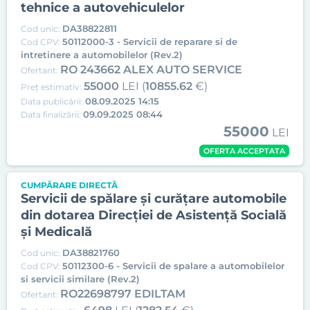
tehnice a autovehiculelor
DA38822811
Cod unic:
50112000-3 - Servicii de reparare si de
Cod CPV:
intretinere a automobilelor (Rev.2)
RO 243662 ALEX AUTO SERVICE
Ofertant:
55000
LEI (
10855.62
€)
Preț estimativ:
08.09.2025 14:15
Data publicării:
09.09.2025 08:44
Data finalizării:
55000
LEI
OFERTA ACCEPTATA
CUMPĂRARE DIRECTĂ
Servicii de spălare și curățare automobile
din dotarea Direcției de Asistență Socială
și Medicală
DA38821760
Cod unic:
50112300-6 - Servicii de spalare a automobilelor
Cod CPV:
si servicii similare (Rev.2)
RO22698797 EDILTAM
Ofertant: