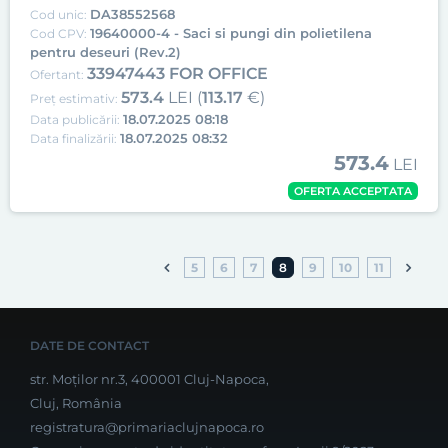
DA38552568
Cod unic:
19640000-4 - Saci si pungi din polietilena
Cod CPV:
pentru deseuri (Rev.2)
33947443 FOR OFFICE
Ofertant:
573.4
LEI (
113.17
€)
Preț estimativ:
18.07.2025 08:18
Data publicării:
18.07.2025 08:32
Data finalizării:
573.4
LEI
OFERTA ACCEPTATA
5
6
7
8
9
10
11
DATE DE CONTACT
str. Moților nr.3, 400001 Cluj-Napoca,
Cluj, România
registratura@primariaclujnapoca.ro