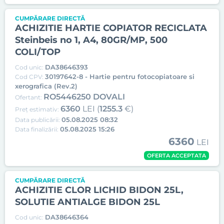
CUMPĂRARE DIRECTĂ
ACHIZITIE HARTIE COPIATOR RECICLATA
Steinbeis no 1, A4, 80GR/MP, 500
COLI/TOP
DA38646393
Cod unic:
30197642-8 - Hartie pentru fotocopiatoare si
Cod CPV:
xerografica (Rev.2)
RO5446250 DOVALI
Ofertant:
6360
LEI (
1255.3
€)
Preț estimativ:
05.08.2025 08:32
Data publicării:
05.08.2025 15:26
Data finalizării:
6360
LEI
OFERTA ACCEPTATA
CUMPĂRARE DIRECTĂ
ACHIZITIE CLOR LICHID BIDON 25L,
SOLUTIE ANTIALGE BIDON 25L
DA38646364
Cod unic: