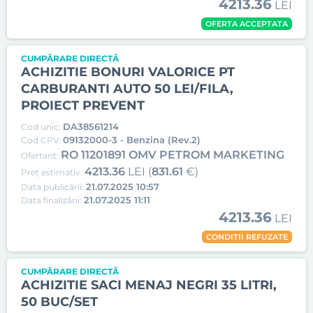
4213.36
LEI
OFERTA ACCEPTATA
CUMPĂRARE DIRECTĂ
ACHIZITIE BONURI VALORICE PT
CARBURANTI AUTO 50 LEI/FILA,
PROIECT PREVENT
DA38561214
Cod unic:
09132000-3 - Benzina (Rev.2)
Cod CPV:
RO 11201891 OMV PETROM MARKETING
Ofertant:
4213.36
LEI (
831.61
€)
Preț estimativ:
21.07.2025 10:57
Data publicării:
21.07.2025 11:11
Data finalizării:
4213.36
LEI
CONDITII REFUZATE
CUMPĂRARE DIRECTĂ
ACHIZITIE SACI MENAJ NEGRI 35 LITRI,
50 BUC/SET