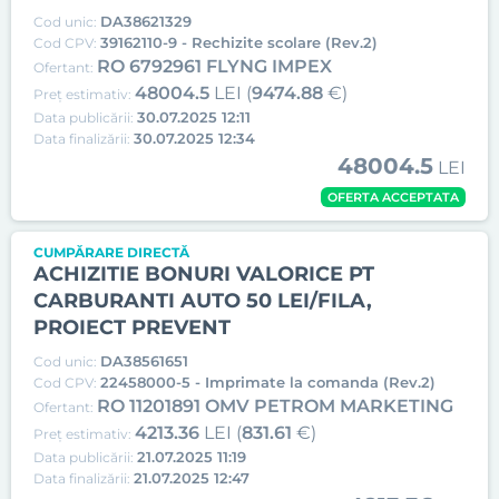
DA38621329
Cod unic:
39162110-9 - Rechizite scolare (Rev.2)
Cod CPV:
RO 6792961 FLYNG IMPEX
Ofertant:
48004.5
LEI (
9474.88
€)
Preț estimativ:
30.07.2025 12:11
Data publicării:
30.07.2025 12:34
Data finalizării:
48004.5
LEI
OFERTA ACCEPTATA
CUMPĂRARE DIRECTĂ
ACHIZITIE BONURI VALORICE PT
CARBURANTI AUTO 50 LEI/FILA,
PROIECT PREVENT
DA38561651
Cod unic:
22458000-5 - Imprimate la comanda (Rev.2)
Cod CPV:
RO 11201891 OMV PETROM MARKETING
Ofertant:
4213.36
LEI (
831.61
€)
Preț estimativ:
21.07.2025 11:19
Data publicării:
21.07.2025 12:47
Data finalizării: