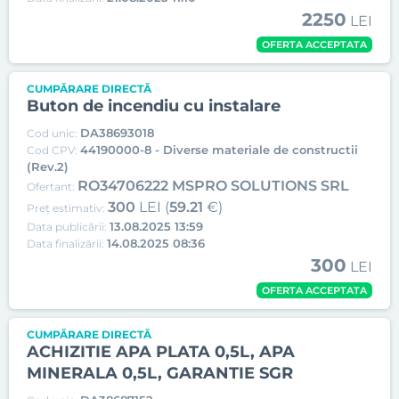
2250
LEI
OFERTA ACCEPTATA
CUMPĂRARE DIRECTĂ
Buton de incendiu cu instalare
DA38693018
Cod unic:
44190000-8 - Diverse materiale de constructii
Cod CPV:
(Rev.2)
RO34706222 MSPRO SOLUTIONS SRL
Ofertant:
300
LEI (
59.21
€)
Preț estimativ:
13.08.2025 13:59
Data publicării:
14.08.2025 08:36
Data finalizării:
300
LEI
OFERTA ACCEPTATA
CUMPĂRARE DIRECTĂ
ACHIZITIE APA PLATA 0,5L, APA
MINERALA 0,5L, GARANTIE SGR