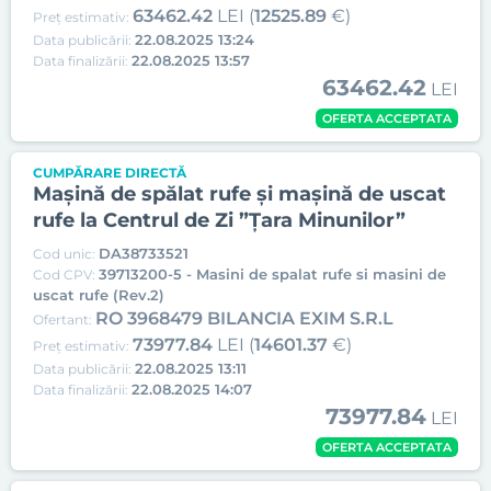
63462.42
LEI (
12525.89
€)
Preț estimativ:
22.08.2025 13:24
Data publicării:
22.08.2025 13:57
Data finalizării:
63462.42
LEI
OFERTA ACCEPTATA
CUMPĂRARE DIRECTĂ
Mașină de spălat rufe și mașină de uscat
rufe la Centrul de Zi ”Țara Minunilor”
DA38733521
Cod unic:
39713200-5 - Masini de spalat rufe si masini de
Cod CPV:
uscat rufe (Rev.2)
RO 3968479 BILANCIA EXIM S.R.L
Ofertant:
73977.84
LEI (
14601.37
€)
Preț estimativ:
22.08.2025 13:11
Data publicării:
22.08.2025 14:07
Data finalizării:
73977.84
LEI
OFERTA ACCEPTATA