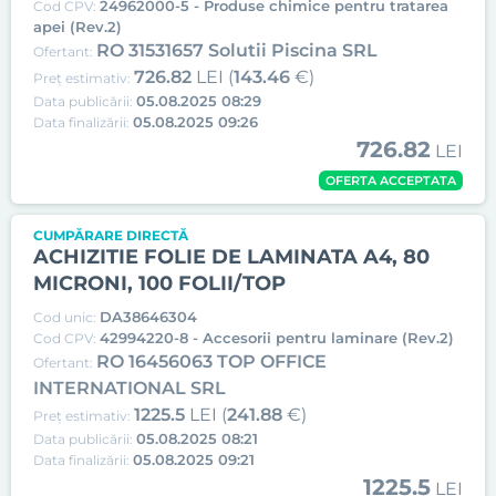
24962000-5 - Produse chimice pentru tratarea
Cod CPV:
apei (Rev.2)
RO 31531657 Solutii Piscina SRL
Ofertant:
726.82
LEI (
143.46
€)
Preț estimativ:
05.08.2025 08:29
Data publicării:
05.08.2025 09:26
Data finalizării:
726.82
LEI
OFERTA ACCEPTATA
CUMPĂRARE DIRECTĂ
ACHIZITIE FOLIE DE LAMINATA A4, 80
MICRONI, 100 FOLII/TOP
DA38646304
Cod unic:
42994220-8 - Accesorii pentru laminare (Rev.2)
Cod CPV:
RO 16456063 TOP OFFICE
Ofertant:
INTERNATIONAL SRL
1225.5
LEI (
241.88
€)
Preț estimativ:
05.08.2025 08:21
Data publicării:
05.08.2025 09:21
Data finalizării:
1225.5
LEI