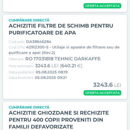
OFERTA ACCEPTATA
CUMPĂRARE DIRECTĂ
ACHIZITIE FILTRE DE SCHIMB PENTRU
PURIFICATOARE DE APA
DA38646284
Cod unic:
42912300-5 - Utilaje si aparate de filtrare sau de
Cod CPV:
purificare a apei (Rev.2)
RO 17031818 TEHNIC DARKAFFE
Ofertant:
3243.6
LEI (
640.21
€)
Preț estimativ:
05.08.2025 08:19
Data publicării:
05.08.2025 09:21
Data finalizării:
3243.6
LEI
OFERTA ACCEPTATA
CUMPĂRARE DIRECTĂ
ACHIZITIE GHIOZDANE SI RECHIZITE
PENTRU 400 COPII PROVENITI DIN
FAMILII DEFAVORIZATE