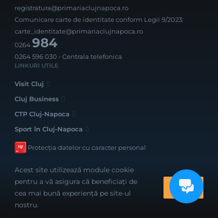
registratura@primariaclujnapoca.ro
Comunicare carte de identitate conform Legii 9/2023:
carte_identitate@primariaclujnapoca.ro
984
0264
0264 596 030
- Centrala telefonica
LINKURI UTILE
Visit Cluj
Cluj Business
CTP Cluj-Napoca
Sport în Cluj-Napoca
Protecția datelor cu caracter personal
Acest site utilizează module cookie
pentru a vă asigura că beneficiați de
OK
cea mai bună experiență pe site-ul
Realizat cu bune intenții de către
nostru.