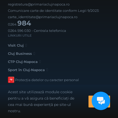
registratura@primariaclujnapoca.ro
Comunicare carte de identitate conform Legii 9/2023:
carte_identitate@primariaclujnapoca.ro
984
0264
0264 596 030
- Centrala telefonica
LINKURI UTILE
Visit Cluj
Cluj Business
CTP Cluj-Napoca
Sport în Cluj-Napoca
Protecția datelor cu caracter personal
Acest site utilizează module cookie
pentru a vă asigura că beneficiați de
OK
cea mai bună experiență pe site-ul
Realizat cu bune intenții de către
nostru.