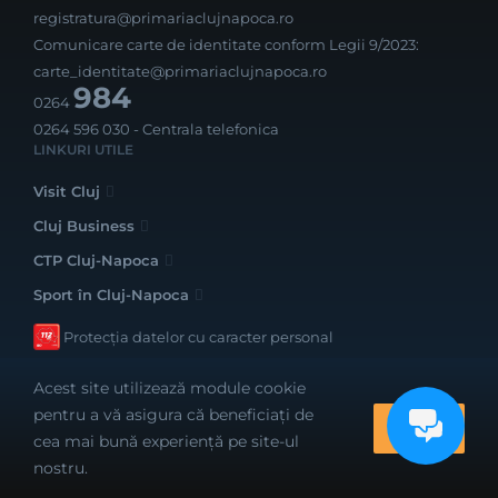
registratura@primariaclujnapoca.ro
Comunicare carte de identitate conform Legii 9/2023:
carte_identitate@primariaclujnapoca.ro
984
0264
0264 596 030
- Centrala telefonica
LINKURI UTILE
Visit Cluj
Cluj Business
CTP Cluj-Napoca
Sport în Cluj-Napoca
Protecția datelor cu caracter personal
Acest site utilizează module cookie
pentru a vă asigura că beneficiați de
OK
cea mai bună experiență pe site-ul
Realizat cu bune intenții de către
nostru.