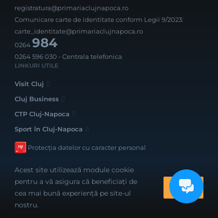
registratura@primariaclujnapoca.ro
Comunicare carte de identitate conform Legii 9/2023:
carte_identitate@primariaclujnapoca.ro
984
0264
0264 596 030
- Centrala telefonica
LINKURI UTILE
Visit Cluj
Cluj Business
CTP Cluj-Napoca
Sport în Cluj-Napoca
Protecția datelor cu caracter personal
Acest site utilizează module cookie
pentru a vă asigura că beneficiați de
OK
cea mai bună experiență pe site-ul
Realizat cu bune intenții de către
nostru.