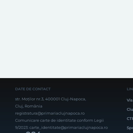
DATE DE CONTACT
LI
str. Moților nr.3, 400001 Cluj-Napoca,
Vis
Cluj, România
Cl
registratura@primariaclujnapoca.ro
CT
Comunicare carte de identitate conform Legii
9/2023:
carte_identitate@primariaclujnapoca.ro
Sp