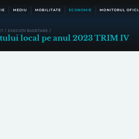
IE
MEDIU
MOBILITATE
ECONOMIE
MONITORUL OFICI
ET
/
EXECUȚII BUGETARE
/
etului local pe anul 2023 TRIM IV