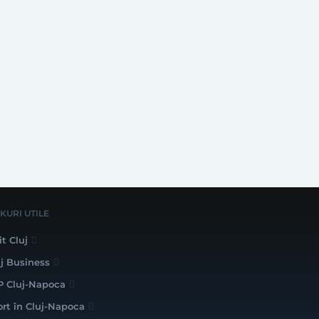
NKURI UTILE
it Cluj
uj Business
P Cluj-Napoca
ort în Cluj-Napoca