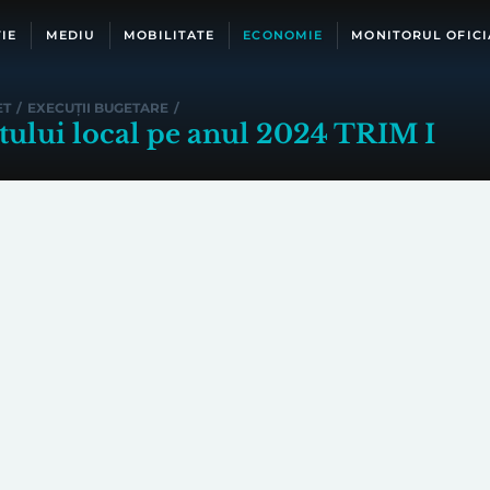
IE
MEDIU
MOBILITATE
ECONOMIE
MONITORUL OFICI
ET
/
EXECUȚII BUGETARE
/
etului local pe anul 2024 TRIM I