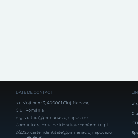
DATE DE CONTACT
LI
str. Moților nr.3, 400001 Cluj-Napoca,
Vis
Cluj, România
Cl
registratura@primariaclujnapoca.ro
CT
Comunicare carte de identitate conform Legii
9/2023:
carte_identitate@primariaclujnapoca.ro
Sp