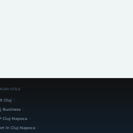
NKURI UTILE
it Cluj
uj Business
P Cluj-Napoca
ort în Cluj-Napoca