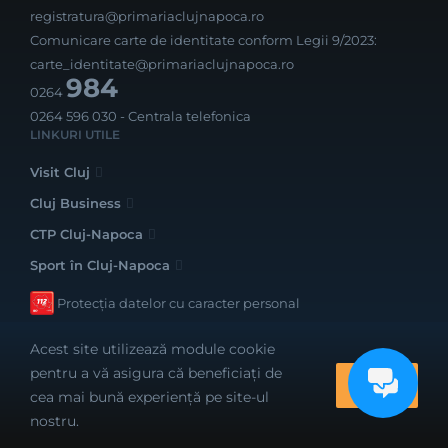
registratura@primariaclujnapoca.ro
Comunicare carte de identitate conform Legii 9/2023:
carte_identitate@primariaclujnapoca.ro
984
0264
0264 596 030
- Centrala telefonica
LINKURI UTILE
Visit Cluj
Cluj Business
CTP Cluj-Napoca
Sport în Cluj-Napoca
Protecția datelor cu caracter personal
Acest site utilizează module cookie
pentru a vă asigura că beneficiați de
OK
cea mai bună experiență pe site-ul
Realizat cu bune intenții de către
nostru.