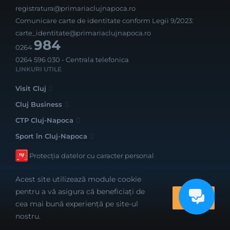
registratura@primariaclujnapoca.ro
Comunicare carte de identitate conform Legii 9/2023:
carte_identitate@primariaclujnapoca.ro
984
0264
0264 596 030
- Centrala telefonica
LINKURI UTILE
Visit Cluj
Cluj Business
CTP Cluj-Napoca
Sport în Cluj-Napoca
Protecția datelor cu caracter personal
Acest site utilizează module cookie
pentru a vă asigura că beneficiați de
OK
cea mai bună experiență pe site-ul
Realizat cu bune intenții de către
nostru.