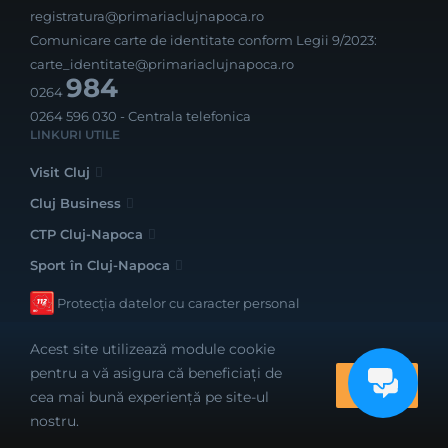
registratura@primariaclujnapoca.ro
Comunicare carte de identitate conform Legii 9/2023:
carte_identitate@primariaclujnapoca.ro
984
0264
0264 596 030
- Centrala telefonica
LINKURI UTILE
Visit Cluj
Cluj Business
CTP Cluj-Napoca
Sport în Cluj-Napoca
Protecția datelor cu caracter personal
Acest site utilizează module cookie
pentru a vă asigura că beneficiați de
OK
cea mai bună experiență pe site-ul
Realizat cu bune intenții de către
nostru.