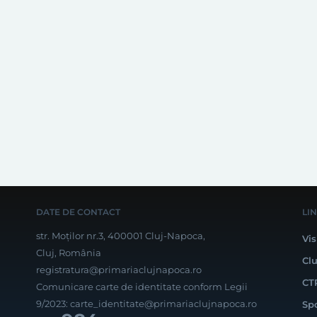
DATE DE CONTACT
LI
str. Moților nr.3, 400001 Cluj-Napoca,
Vis
Cluj, România
Cl
registratura@primariaclujnapoca.ro
CT
Comunicare carte de identitate conform Legii
9/2023:
carte_identitate@primariaclujnapoca.ro
Sp