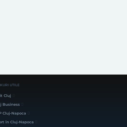
NKURI UTILE
it Cluj
uj Business
P Cluj-Napoca
ort în Cluj-Napoca