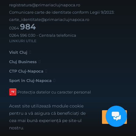
registratura@primariaclujnapoca.ro
Comunicare carte de identitate conform Legii 9/2023:
carte_identitate@primariaclujnapoca.ro
984
0264
0264 596 030
- Centrala telefonica
LINKURI UTILE
Visit Cluj
Cluj Business
CTP Cluj-Napoca
Sport în Cluj-Napoca
Protecția datelor cu caracter personal
Acest site utilizează module cookie
pentru a vă asigura că beneficiați de
OK
cea mai bună experiență pe site-ul
Realizat cu bune intenții de către
nostru.