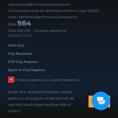
registratura@primariaclujnapoca.ro
Comunicare carte de identitate conform Legii 9/2023:
carte_identitate@primariaclujnapoca.ro
984
0264
0264 596 030
- Centrala telefonica
LINKURI UTILE
Visit Cluj
Cluj Business
CTP Cluj-Napoca
Sport în Cluj-Napoca
Protecția datelor cu caracter personal
Acest site utilizează module cookie
pentru a vă asigura că beneficiați de
OK
cea mai bună experiență pe site-ul
Realizat cu bune intenții de către
nostru.